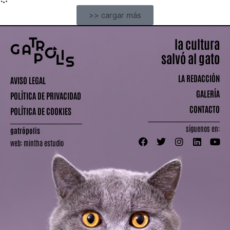
>> cargar más
la cultura
salvó al gato
LA REDACCIÓN
AVISO LEGAL
GALERÍA
POLÍTICA DE PRIVACIDAD
CONTACTO
POLÍTICA DE COOKIES
síguenos en:
gatrópolis
web:
mintha estudio