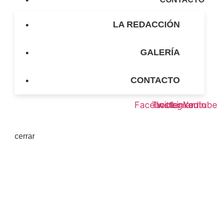
LA REDACCIÓN
GALERÍA
CONTACTO
Facebook
Twitter
Instagram
Linkedin
Youtube
cerrar