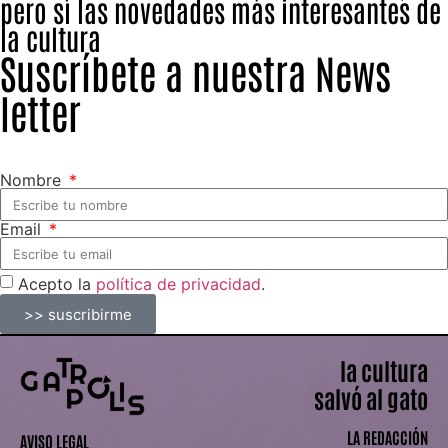
pero sí las novedades más interesantes de
la cultura
Suscríbete a nuestra News
letter
Nombre
Email
Acepto la
política de privacidad
.
>> suscribirme
la cultura
salvó al gato
LA REDACCIÓN
AVISO LEGAL