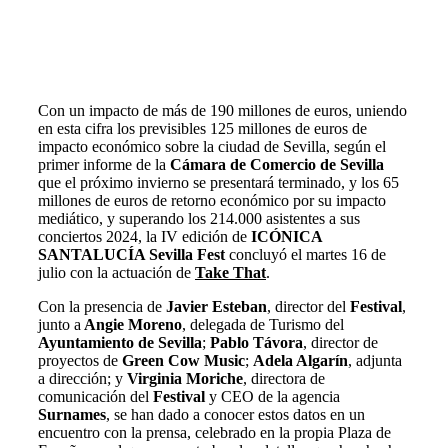
ICÓNICA SANTALUCÍA Sevilla Fest ha superado a
importantes celebraciones acogidas en la ciudad en
el último año, como los Grammy.
Con un impacto de más de 190 millones de euros, uniendo
en esta cifra los previsibles 125 millones de euros de
impacto económico sobre la ciudad de Sevilla, según el
primer informe de la
Cámara de Comercio de Sevilla
que el próximo invierno se presentará terminado,
y los 65
millones de euros de retorno económico por su impacto
mediático, y superando los 214.000 asistentes a sus
conciertos 2024,
la
IV edición de
ICÓNICA
SANTALUCÍA Sevilla Fest
concluyó el martes 16 de
julio con la actuación de
Take That
.
Con la presencia de
Javier Esteban
, director del
Festival
,
junto a
Angie Moreno
, delegada de Turismo del
Ayuntamiento de Sevilla
;
Pablo Távora
, director de
proyectos de
Green Cow Music
;
Adela Algarín
, adjunta
a dirección; y
Virginia Moriche
, directora de
comunicación del
Festival
y CEO de la agencia
Surnames
, se han dado a conocer estos datos en un
encuentro con la prensa, celebrado en la propia Plaza de