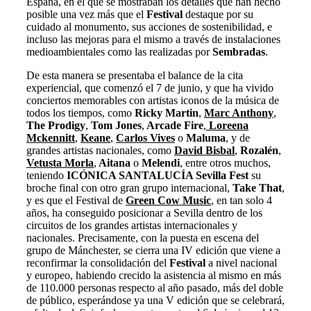
España, en el que se mostraban los detalles que han hecho
posible una vez más que el
Festival
destaque por su
cuidado al monumento, sus acciones de sostenibilidad, e
incluso las mejoras para el mismo a través de instalaciones
medioambientales como las realizadas por
Sembradas
.
De esta manera se presentaba el balance de la cita
experiencial, que
comenzó el 7 de junio, y que ha vivido
conciertos memorables con artistas iconos de la música de
todos los tiempos, como
Ricky Martin
,
Marc Anthony
,
The Prodigy
,
Tom Jones
,
Arcade Fire
,
Loreena
Mckennitt
,
Keane
,
Carlos Vives
o
Maluma
, y de
grandes artistas nacionales, como
David Bisbal
,
Rozalén
,
Vetusta Morla
,
Aitana
o
Melendi
,
entre otros muchos,
teniendo
ICÓNICA SANTALUCÍA Sevilla Fest
su
broche final con otro gran grupo internacional,
Take That
,
y es que el
Festival de
Green Cow Music
, en tan solo 4
años, ha conseguido posicionar a Sevilla dentro de los
circuitos de los grandes artistas internacionales y
nacionales.
Precisamente, con la puesta en escena del
grupo de Mánchester, se cierra una IV edición que viene a
reconfirmar la consolidación del
Festival
a nivel nacional
y europeo, habiendo crecido la asistencia al mismo en más
de 110.000 personas respecto al año pasado, más del doble
de público, esperándose ya una V edición que se celebrará,