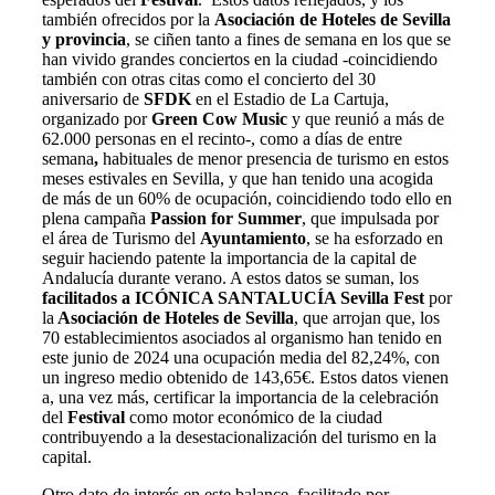
también ofrecidos por la
Asociación de Hoteles de Sevilla
y provincia
, se ciñen tanto a fines de semana en los que se
han vivido grandes conciertos en la ciudad -coincidiendo
también con otras citas como el concierto del 30
aniversario de
SFDK
en el Estadio de La Cartuja,
organizado por
Green Cow Music
y que reunió a más de
62.000 personas
en el recinto-, como a días de entre
semana
,
habituales de menor presencia de turismo en estos
meses estivales en Sevilla, y que han tenido una acogida
de más de un 60% de ocupación, coincidiendo todo ello en
plena campaña
Passion for Summer
,
que impulsada por
el área de Turismo del
Ayuntamiento
, se ha esforzado en
seguir haciendo patente la importancia de la capital de
Andalucía durante verano. A estos datos se suman, los
facilitados a ICÓNICA SANTALUCÍA Sevilla Fest
por
la
Asociación de Hoteles de Sevilla
, que arrojan que, los
70 establecimientos asociados al organismo han tenido en
este junio de 2024 una ocupación media del 82,24%, con
un ingreso medio obtenido de 143,65€.
Estos datos vienen
a, una vez más, certificar la importancia de la celebración
del
Festival
como motor económico de la ciudad
contribuyendo a la desestacionalización del turismo en la
capital.
Otro
dato de interés en este balance, facilitado por