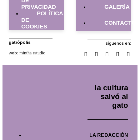
DE
PRIVACIDAD
GALERÍA
POLÍTICA
DE
CONTACTO
COOKIES
gatrópolis
síguenos en:
web:
mintha estudio
la cultura
salvó al
gato
LA REDACCIÓN