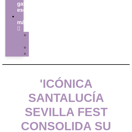
gato
escritor
ver
más
La
redacción
Galería
Contacto
'ICÓNICA
SANTALUCÍA
SEVILLA FEST
CONSOLIDA SU