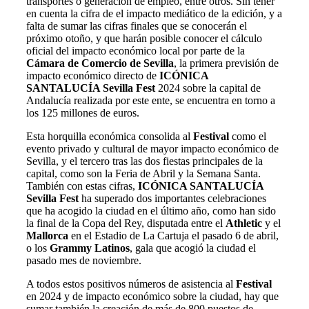
transportes o generación de empleo, entre otros. Sin tener
en cuenta la cifra de el impacto mediático de la edición, y a
falta de sumar las cifras finales que se conocerán el
próximo otoño, y que harán posible conocer el cálculo
oficial del impacto económico local por parte de la
Cámara de Comercio de Sevilla
, la primera previsión de
impacto económico directo de
ICÓNICA
SANTALUCÍA Sevilla Fest
2024 sobre la capital de
Andalucía realizada por este ente, se encuentra en torno a
los 125 millones de euros.
Esta horquilla económica consolida al
Festival
como el
evento privado y cultural de mayor impacto económico de
Sevilla, y el tercero tras las dos fiestas principales de la
capital, como son la Feria de Abril y la Semana Santa.
También con estas cifras,
ICÓNICA SANTALUCÍA
Sevilla Fest
ha superado dos importantes celebraciones
que ha acogido la ciudad en el último año, como han sido
la
final de la Copa del Rey, disputada entre el
Athletic
y el
Mallorca
en el Estadio de La Cartuja el pasado 6 de abril,
o los
Grammy Latinos
, gala que acogió la ciudad el
pasado mes de noviembre.
A todos estos positivos números de asistencia al
Festival
en 2024 y de impacto económico sobre la ciudad, hay que
sumar también la creación de más de 800 puestos de