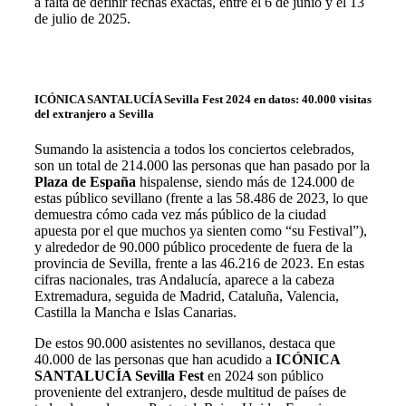
a falta de definir fechas exactas, entre el 6 de junio y el 13
de julio de 2025.
ICÓNICA SANTALUCÍA Sevilla Fest 2024 en datos: 40.000 visitas
del extranjero a Sevilla
Sumando la asistencia a todos los conciertos celebrados,
son un total de
214.000 las personas que han pasado por la
Plaza de España
hispalense, siendo más de 124.000 de
estas público sevillano
(frente a las 58.486 de 2023, lo que
demuestra cómo cada vez más público de la ciudad
apuesta por el que muchos ya sienten como “su Festival”),
y alrededor de 90.000 público procedente de fuera de la
provincia de Sevilla, frente a las 46.216 de 2023. En estas
cifras nacionales, tras Andalucía, aparece a la cabeza
Extremadura,
seguida de
Madrid, Cataluña, Valencia,
Castilla la Mancha e Islas Canarias.
De estos 90.000 asistentes no sevillanos, destaca que
40.000 de las personas
que han acudido a
ICÓNICA
SANTALUCÍA Sevilla Fest
en 2024 son público
proveniente del extranjero, desde multitud de países de