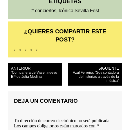
ETIQUETAS
#
conciertos
,
Icónica Sevilla Fest
¿QUIERES COMPARTIR ESTE
POST?
ANTERIOR
SIGUIENTE
‘Compañera de Viaje’, nuevo
Azul Ferreira: “Soy contadora
EP de Julia Medina
de historias a través de la
música”
DEJA UN COMENTARIO
Tu dirección de correo electrónico no será publicada.
Los campos obligatorios están marcados con
*