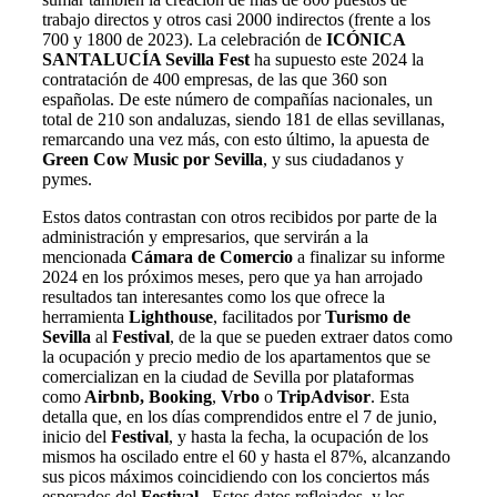
trabajo directos y otros casi 2000 indirectos (frente a los
700 y 1800 de 2023). La celebración de
ICÓNICA
SANTALUCÍA Sevilla Fest
ha supuesto este 2024 la
contratación de 400 empresas, de las que
360 son
españolas. De este número de compañías nacionales, un
total de 210 son andaluzas, siendo 181 de ellas sevillanas,
remarcando una vez más, con esto último, la apuesta de
Green Cow Music por Sevilla
, y sus ciudadanos y
pymes.
Estos datos contrastan con otros recibidos por parte de la
administración y empresarios, que servirán a la
mencionada
Cámara de Comercio
a finalizar su informe
2024 en los próximos meses, pero que ya han arrojado
resultados tan interesantes como los que ofrece la
herramienta
Lighthouse
, facilitados por
Turismo de
Sevilla
al
Festival
, de la que se pueden extraer datos como
la ocupación y precio medio de los apartamentos que se
comercializan en la ciudad de Sevilla por plataformas
como
Airbnb, Booking
,
Vrbo
o
TripAdvisor
. Esta
detalla que, en los días comprendidos entre el 7 de junio,
inicio del
Festival
, y hasta la fecha, la
ocupación de los
mismos ha oscilado entre el 60 y hasta el 87%, alcanzando
sus picos máximos coincidiendo con los conciertos más
esperados del
Festival
. Estos datos reflejados, y los