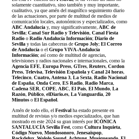
solamente cuantitativo, sino también y muy importante,
cualitativo, ya que amén del magnífico seguimiento diario
de las actuaciones, por parte de multitud de medios de
comunicación locales, autonómicos y especializados, como
ABC Andalucía
y, muy significativamente,
ABC de
Sevilla
;
Canal Sur Radio y Televisión
,
Canal Fiesta
Radio
o
Radio Andalucía Información
;
Diario de
Sevilla
y todas las cabeceras de
Grupo Joly
;
El Correo
de Andalucía
o el
Grupo VIVA-Andalucía
Información
; así como de multitud de agencias,
televisiones y radios nacionales e internacionales, como la
Agencia EFE
,
Europa Press
,
GTres
,
Reuters
,
Cordon
Press
,
Televisa
,
Televisión Española y Canal 24 horas
,
Telecinco
,
Cuatro, Antena 3
,
La Sexta
,
Radio Nacional
de España
,
Onda Cero
,
ES Radio
,
Radio Marca
,
Cadena SER
,
COPE
,
ABC
,
El País
,
El Mundo
,
La
Razón
,
Público
,
elDiario.es
,
La Vanguardia
,
20
Minutos
o
El Español
.
Amén de todo ello, el
Festival
ha estado presente en
multitud de revistas y/o medios especializados,
que han
mostrado en este 2024 su gran interés por
ICÓNICA
SANTALUCÍA Sevilla Fest
, como
Cultura Inquieta
,
Código Nuevo
,
Mondosonoro
,
Jenesaispop
,
Rockdelux
,
Wololo Sound
,
Achtung
,
Musiqueando
,
El