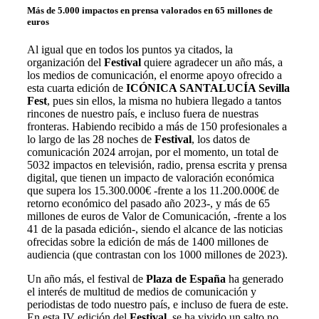
Más de 5.000 impactos en prensa valorados en 65 millones de
euros
Al igual que en todos los puntos ya citados, la
organización del
Festival
quiere agradecer un año más, a
los medios de comunicación, el enorme apoyo ofrecido a
esta cuarta edición de
ICÓNICA SANTALUCÍA Sevilla
Fest
, pues sin ellos, la misma no hubiera llegado a tantos
rincones de nuestro país, e incluso fuera de nuestras
fronteras. Habiendo recibido a más de 150 profesionales a
lo largo de las 28 noches de
Festival
, los datos de
comunicación 2024 arrojan, por el momento, un total de
5032 impactos en televisión, radio, prensa escrita y prensa
digital, que tienen un impacto de valoración económica
que supera los 15.300.000€ -frente a los 11.200.000€ de
retorno económico del pasado año 2023-, y más de 65
millones de euros de Valor de Comunicación,
-frente a los
41 de la pasada edición-,
siendo el alcance de las noticias
ofrecidas sobre la edición de más de 1400 millones de
audiencia
(que contrastan con los 1000 millones de 2023).
Un año más, el festival de
Plaza de España
ha generado
el interés de
multitud de medios de comunicación y
periodistas de todo nuestro país, e incluso de fuera de este.
En esta IV edición del
Festival
, se ha vivido un salto no