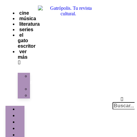
cine
música
literatura
series
el
gato
escritor
ver
más
La
redacción
Galería
Contacto
cine
música
literatura
series
el