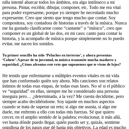
niña intenté abarcar todos los ámbitos, era algo intrínseco a mi
persona. Pintar, escribir, dibujar, componer, etc. Todo me era vital
para poder expresarme, porque yo siempre he necesitado mucho
expresarme. Creo que siento que tengo mucho que contar. Soy
compositora, soy contadora de historias a través de la música. Nunca
me ha gustado clasificarme como “cantante” o “músico”, creo que
componer es un global de las dos, en mi caso; canto para contar la
historia, y la acompaño de música porque simplemente no lo puedo
evitar, me nacen los sonidos.
Tu primer sencillo ha sido ‘
Peluches en invierno’, y ahora presentas
‘Cohete’. A pesar de tu juventud, tu música transmite mucha madurez y
seguridad.
¿Cómo afrontas este reto que suponemos que te viene de lejos?
He tenido que enfrentarme a múltiples eventos vitales en mi vida
que han conformado quién soy ahora. Mis canciones son relatos
íntimos de todas esas etapas, de todas esas fases. No sé si el público
ve “seguridad” en ellas, siempre me he considerado una persona
insegura pero… ¿determinada, a la vez? Me cuesta decidirme, pero
siempre acabo decidiéndome. Soy tajante en muchos aspectos
cuando se trata de superar un reto; si algo me asusta, si algo me
duele, me enfrento a ello con todas mis fuerzas. Sé que quiero
crecer, en el amplio sentido de la palabra; evolucionar, ir más allá,
ver hasta dónde puedo llegar, quién puedo ser y, quizás, sentirme
orgullosa de los pasos que dé hasta mis objetivos. La edad es mucho