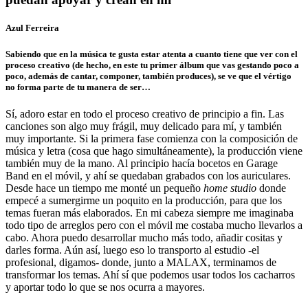
Azul Ferreira
Sabiendo que en la música te gusta estar atenta a cuanto tiene que ver con el
proceso creativo (de hecho, en este tu primer álbum que vas gestando poco a
poco, además de cantar, componer, también produces), se ve que el vértigo
no forma parte de tu manera de ser…
Sí, adoro estar en todo el proceso creativo de principio a fin. Las
canciones son algo muy frágil, muy delicado para mí, y también
muy importante. Si la primera fase comienza con la composición de
música y letra (cosa que hago simultáneamente), la producción viene
también muy de la mano. Al principio hacía bocetos en Garage
Band en el móvil, y ahí se quedaban grabados con los auriculares.
Desde hace un tiempo me monté un pequeño
home studio
donde
empecé a sumergirme un poquito en la producción, para que los
temas fueran más elaborados. En mi cabeza siempre me imaginaba
todo tipo de arreglos pero con el móvil me costaba mucho llevarlos a
cabo. Ahora puedo desarrollar mucho más todo, añadir cositas y
darles forma. Aún así, luego eso lo transporto al estudio -el
profesional, digamos- donde, junto a MALAX, terminamos de
transformar los temas. Ahí sí que podemos usar todos los cacharros
y aportar todo lo que se nos ocurra a mayores.