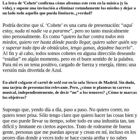
La letra de ‘Cohete’ confirma cómo afrontas este reto en la música (y la
vida), y supone una invitación a eliminar rotundamente los miedos y dejar a
un lado todo aquello que pueda limitarte, ¿verdad?
Podría decirse que sí. ‘Cohete’ es una carta de presentación: “
aquí
estoy, nada ni nadie va a pararme
”, pero no tanto musicalmente
sino personalmente. Es como “
quiero luchar contra todos mis
miedos, quiero ver hasta dónde puedo llegar, quiero saber quién soy
y superar todo tipo de obstáculos, tengo ganas, dejadme hacerlo
”.
Al fin y al cabo, todos somos cohetes en alguna dirección deseando
“estallar” en algún momento, pero en el buen sentido de la palabra.
Para mí es un tema positivo, cargado de fuerza y energía, ritmo; una
versión más divertida de Azul.
En abril colgaste el cartel de
sold out
en la sala Siroco de Madrid. Sin duda,
una tarjeta de presentación relevante. Pero, ¿cómo te planteas tu carrera
musical, independientemente, de decir “no” a los temores? ¿Cómo te marcas
los objetivos?
Supongo que, yendo día a día, paso a paso. No quiero correr, no
quiero tener prisa. Sólo tengo claro que quiero hacer las cosas bien y
que eso puede llevar su tiempo, sobre todo en una industria tan, tan
difícil y limitante en ciertos aspectos. Trato de rodearme de buena
gente, personas que me puedan apoyar y crean en mí, incluso en los
peores días donde a veces todo se hace cuesta arriba y no sabes