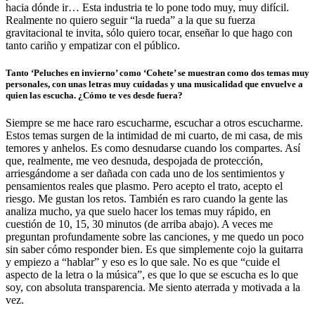
hacia dónde ir… Esta industria te lo pone todo muy, muy difícil.
Realmente no quiero seguir “la rueda” a la que su fuerza
gravitacional te invita, sólo quiero tocar, enseñar lo que hago con
tanto cariño y empatizar con el público.
Tanto ‘
Peluches en invierno’ como ‘Cohete’ se muestran como dos temas muy
personales, con unas letras muy cuidadas y una musicalidad que envuelve a
quien las escucha. ¿Cómo te ves desde fuera?
Siempre se me hace raro escucharme, escuchar a otros escucharme.
Estos temas surgen de la intimidad de mi cuarto, de mi casa, de mis
temores y anhelos. Es como desnudarse cuando los compartes. Así
que, realmente, me veo desnuda, despojada de protección,
arriesgándome a ser dañada con cada uno de los sentimientos y
pensamientos reales que plasmo. Pero acepto el trato, acepto el
riesgo. Me gustan los retos. También es raro cuando la gente las
analiza mucho, ya que suelo hacer los temas muy rápido, en
cuestión de 10, 15, 30 minutos (de arriba abajo). A veces me
preguntan profundamente sobre las canciones, y me quedo un poco
sin saber cómo responder bien. Es que simplemente cojo la guitarra
y empiezo a “hablar” y eso es lo que sale. No es que “cuide el
aspecto de la letra o la música”, es que lo que se escucha es lo que
soy, con absoluta transparencia. Me siento aterrada y motivada a la
vez.