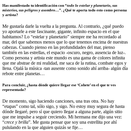
Has manifestado tu identificación con “
todo lo estelar y planetario, sus
misterios, sus peligros y asombro…
”. ¿Qué te aporta todo esto como persona
y artista?
Me gustaría darle la vuelta a la pregunta. Al contrario, ¿qué puedo
yo aportarle a este fascinante, gigante, infinito espacio en el que
habitamos? Lo “estelar y planetario” siempre me ha recordado al
mar, del que sabemos menos que lo que tenemos encima de nuestras
cabezas. Cuando pienso en las profundidades del mar, pienso
también en las estrellas, el espacio -oscuro, negro, ausencia de luz-.
Como persona y artista este mundo es una gama de colores infinita
que me abstrae de mi realidad, me saca de la rutina, combate egos y
llena. Ojalá la música -tan ausente como sonido ahí arriba- algún día
rebote entre planetas…
Para concluir, ¿hasta dónde quiere llegar ese ‘Cohete’ en el que te ves
representada?
De momento, sigo haciendo canciones, una tras otra. No hay
“etapas” como tal, sólo sigo, y sigo. No estoy muy segura de hasta
dónde llegaré, pero sí que quiero llegar a alguna parte, algún sitio
que me impulse a seguir creciendo. Mi hermana me dijo una vez:
“
crece y brilla
”. Me gusta pensar que soy una estrellita por ahí
pululando en la que alguien quizás se fije…