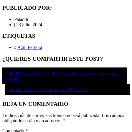
PUBLICADO POR:
Patandi
|
23 julio, 2024
ETIQUETAS
#
Azul Ferreira
¿QUIERES COMPARTIR ESTE POST?
Anterior
Icónica Santalucía Sevilla Fest consolida su posición y aspira a seguir
creciendo
Siguiente
Reys debuta en solitario con el EP ‘Yeminai’
DEJA UN COMENTARIO
Tu dirección de correo electrónico no será publicada.
Los campos
obligatorios están marcados con
*
Comentario
*