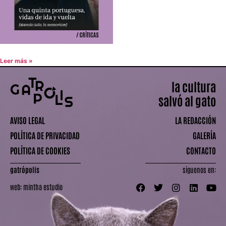
Leer más »
la cultura
salvó al gato
AVISO LEGAL
LA REDACCIÓN
POLÍTICA DE PRIVACIDAD
GALERÍA
POLÍTICA DE COOKIES
CONTACTO
gatrópolis
síguenos en:
web:
mintha estudio