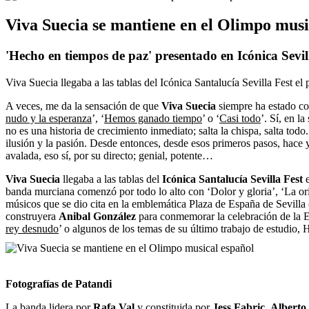
Viva Suecia se mantiene en el Olimpo musi
'Hecho en tiempos de paz' presentado en Icónica Sevil
Viva Suecia llegaba a las tablas del Icónica Santalucía Sevilla Fest el
A veces, me da la sensación de que
Viva Suecia
siempre ha estado co
nudo y la esperanza
’, ‘
Hemos ganado tiempo
’ o ‘
Casi todo
’. Sí, en la
no es una historia de crecimiento inmediato; salta la chispa, salta to
ilusión y la pasión. Desde entonces, desde esos primeros pasos, hace 
avalada, eso sí, por su directo; genial, potente…
Viva Suecia
llegaba a las tablas del
Icónica Santalucía Sevilla Fest
e
banda murciana comenzó por todo lo alto con ‘Dolor y gloria’, ‘La or
músicos que se dio cita en la emblemática Plaza de España de Sevilla 
construyera
Anibal González
para conmemorar la celebración de la Ex
rey desnudo
’ o algunos de los temas de su último trabajo de estudio,
Fotografías de Patandi
La banda lidera por
Rafa Val
y constituida por
Jess Fabric
,
Alberto