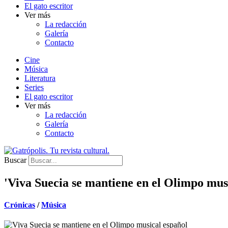
El gato escritor
Ver más
La redacción
Galería
Contacto
Cine
Música
Literatura
Series
El gato escritor
Ver más
La redacción
Galería
Contacto
Buscar
'Viva Suecia se mantiene en el Olimpo mus
Crónicas
/
Música