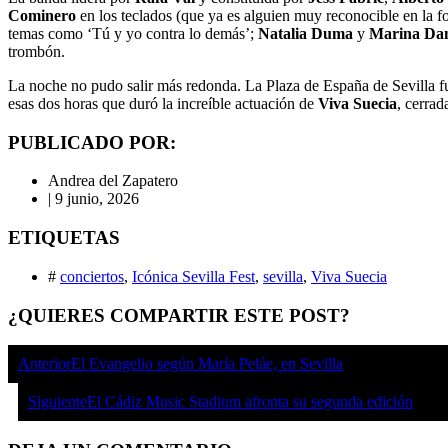
Cominero
en los teclados (que ya es alguien muy reconocible en la f
temas como ‘Tú y yo contra lo demás’;
Natalia Duma
y
Marina Da
trombón.
La noche no pudo salir más redonda. La Plaza de España de Sevilla fue 
esas dos horas que duró la increíble actuación de
Viva Suecia
, cerrad
PUBLICADO POR:
Andrea del Zapatero
|
9 junio, 2026
ETIQUETAS
#
conciertos
,
Icónica Sevilla Fest
,
sevilla
,
Viva Suecia
¿QUIERES COMPARTIR ESTE POST?
Anterior
El Evangelio según María Peláe, en Sevilla
Siguiente
El Cádiz Music Stadium afronta su segunda edición