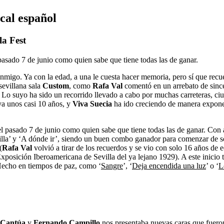
cal español
la Fest
 pasado 7 de junio como quien sabe que tiene todas las de ganar.
nmigo. Ya con la edad, a una le cuesta hacer memoria, pero sí que recu
 sevillana sala
Custom
, como
Rafa Val
comentó en un arrebato de since
do. Lo suyo ha sido un recorrido llevado a cabo por muchas carreteras, 
ya unos casi 10 años, y
Viva Suecia
ha ido creciendo de manera exponen
l pasado 7 de junio como quien sabe que tiene todas las de ganar. Con a
illa’ y ‘A dónde ir’, siendo un buen combo ganador para comenzar de s
(
Rafa Val
volvió a tirar de los recuerdos y se vio con solo 16 años de
posición Iberoamericana de Sevilla del ya lejano 1929). A este inicio t
 Hecho en tiempos de paz, como ‘
Sangre
’, ‘
Deja encendida una luz
’ o ‘
L
 Cantúa
y
Fernando Campillo
nos presentaba nuevas caras que fueron