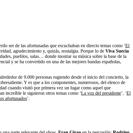
erdo ser de las afortunadas que escuchaban en directo temas como ‘
El
ridad, agradecimiento y, quizás, nostalgia. Porque lo de
Viva Suecia
ciudades, pueblos, salas… donde mostrar su música sobre la base de la
cial y se ha convertido en una de las mejores bandas españolas,
lrededor de 9.000 personas rugiendo desde el inicio del concierto, la
obresaliente. Y es que a los componentes, numerosos, del elenco de
 edad cuando visitó por primera vez un lugar como aquel que
an increíble le siguieron otros temas como ‘
La voz del presidente
’, ‘
El
os afortunados
’.
 una parte relevante del
show
.
Fran Girao
en la percusión;
Rodrigo