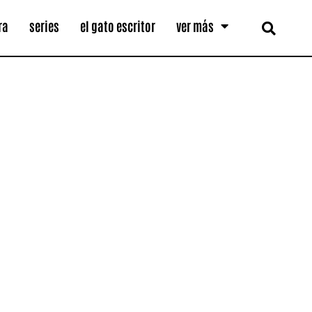
ra
series
el gato escritor
ver más