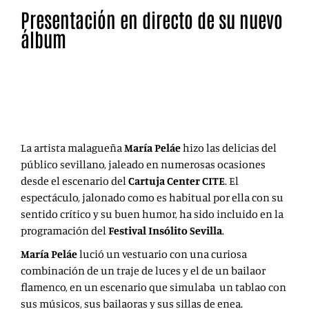
Presentación en directo de su nuevo
álbum
María Peláe recordó a aquellas grandes artistas que la
inspiran en la noche del pasado sábado en el Cartuja
Center de Sevilla.
La artista malagueña
María Peláe
hizo
las delicias del
público sevillano, jaleado en numerosas ocasiones
desde el escenario del
Cartuja Center CITE
. El
espectáculo, jalonado como es habitual por ella con su
sentido crítico y su buen humor, ha sido incluido en la
programación del
Festival Insólito Sevilla
.
María Peláe
lució un vestuario con una curiosa
combinación de un traje de luces y el de un bailaor
flamenco, en un escenario que simulaba un tablao con
sus músicos, sus bailaoras y sus sillas de enea.