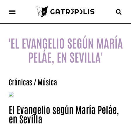
el gato escritor
ver más
'EL EVANGELIO SEGÚN MARÍA
PELÁE, EN SEVILLA'
Crónicas
/
Música
El Evangelio según María Peláe,
en Sevilla