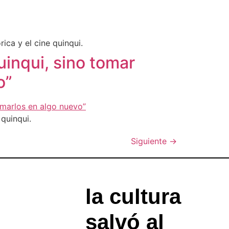
ica y el cine quinqui.
uinqui, sino tomar
o”
 quinqui.
Siguiente
→
la cultura
salvó al