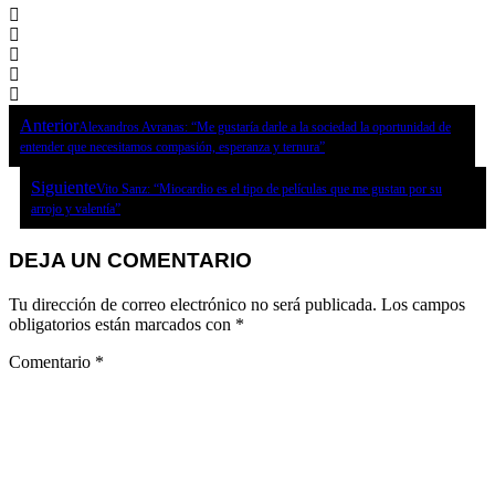
Anterior
Alexandros Avranas: “Me gustaría darle a la sociedad la oportunidad de
entender que necesitamos compasión, esperanza y ternura”
Siguiente
Vito Sanz: “Miocardio es el tipo de películas que me gustan por su
arrojo y valentía”
DEJA UN COMENTARIO
Tu dirección de correo electrónico no será publicada.
Los campos
obligatorios están marcados con
*
Comentario
*