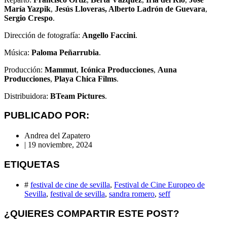
María Yazpik
,
Jesús Lloveras,
Alberto Ladrón de Guevara
,
Sergio Crespo
.
Dirección de fotografía:
Angello Faccini
.
Música:
Paloma Peñarrubia
.
Producción:
Mammut
,
Icónica Producciones
,
Auna
Producciones
,
Playa Chica Films
.
Distribuidora:
BTeam Pictures
.
PUBLICADO POR:
Andrea del Zapatero
|
19 noviembre, 2024
ETIQUETAS
#
festival de cine de sevilla
,
Festival de Cine Europeo de
Sevilla
,
festival de sevilla
,
sandra romero
,
seff
¿QUIERES COMPARTIR ESTE POST?