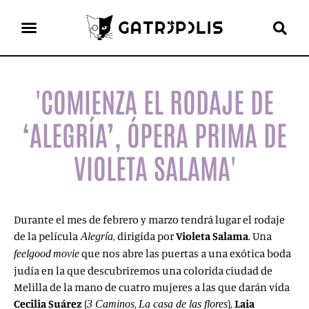
el gato escritor
ver más
'COMIENZA EL RODAJE DE
‘ALEGRÍA’, ÓPERA PRIMA DE
VIOLETA SALAMA'
Durante el mes de febrero y marzo tendrá lugar el rodaje
de la película
, dirigida por
Violeta Salama
. Una
Alegría
que nos abre las puertas a una exótica boda
feelgood
movie
judía en la que descubriremos una colorida ciudad de
Melilla de la mano de cuatro mujeres a las que darán vida
Cecilia Suárez
(
,
),
Laia
3 Caminos
La casa de las flores