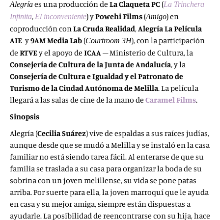
es una producción de
La Claqueta PC
(
Alegría
La Trinchera
,
) y
Powehi Films
(
) en
Infinita
El inconveniente
Amigo
coproducción con
La Cruda Realidad
,
Alegría La Película
AIE
y
9AM Media Lab
(
), con la participación
Courtroom 3H
de
RTVE
y el apoyo de
ICAA
– Ministerio de Cultura, la
Consejería de Cultura de la Junta de Andalucía
, y la
Consejería de Cultura e Igualdad y el Patronato de
Turismo de la Ciudad Autónoma de Melilla
. La película
llegará a las salas de cine de la mano de
Caramel Films
.
Sinopsis
Alegría (
Cecilia Suárez
) vive de espaldas a sus raíces judías,
aunque desde que se mudó a Melilla y se instaló en la casa
familiar no está siendo tarea fácil. Al enterarse de que su
familia se traslada a su casa para organizar la boda de su
sobrina con un joven melillense, su vida se pone patas
arriba. Por suerte para ella, la joven marroquí que le ayuda
en casa y su mejor amiga, siempre están dispuestas a
ayudarle. La posibilidad de reencontrarse con su hija, hace