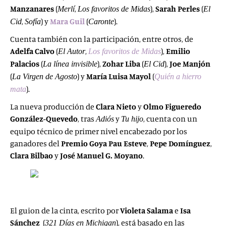
Manzanares
(
,
),
Sarah Perles
(
Merlí
Los favoritos de Midas
El
,
) y
Mara Guil
(
).
Cid
Sofía
Caronte
Cuenta también con la participación, entre otros, de
Adelfa Calvo
(
,
),
Emilio
El Autor
Los favoritos de Midas
Palacios
(
),
Zohar Liba
(
),
Joe Manjón
La línea invisible
El Cid
(
) y
María Luisa Mayol
(
La Virgen de Agosto
Quién a hierro
).
mata
La nueva producción de
Clara Nieto
y
Olmo Figueredo
González-Quevedo
, tras
y
, cuenta con un
Adiós
Tu hijo
equipo técnico de primer nivel encabezado por los
ganadores del
Premio Goya
Pau Esteve
,
Pepe Domínguez
,
Clara Bilbao
y
José Manuel G. Moyano
.
El guion de la cinta, escrito por
Violeta Salama
e
Isa
Sánchez
(
), está basado en las
321 Días en Michigan