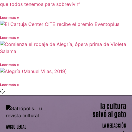
Leer más »
Leer más »
Leer más »
Leer más »
la cultura
salvó al gato
LA REDACCIÓN
AVISO LEGAL