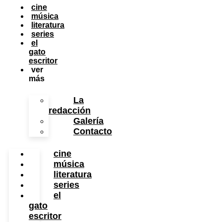
cine
música
literatura
series
el
gato
escritor
ver
más
La
redacción
Galería
Contacto
cine
música
literatura
series
el
gato
escritor