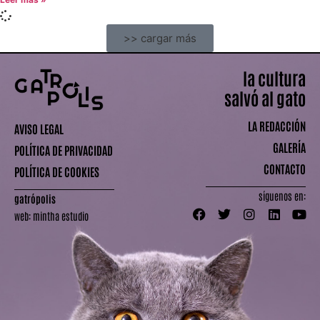
>> cargar más
la cultura
salvó al gato
LA REDACCIÓN
AVISO LEGAL
GALERÍA
POLÍTICA DE PRIVACIDAD
CONTACTO
POLÍTICA DE COOKIES
síguenos en:
gatrópolis
web:
mintha estudio