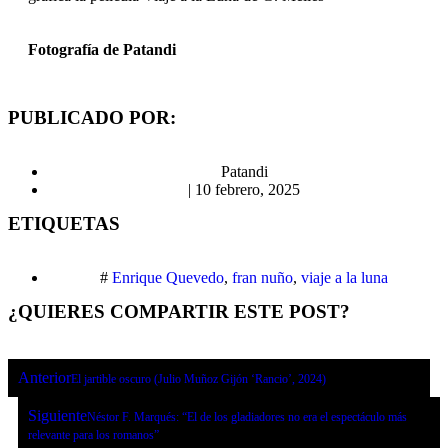
Fotografía de Patandi
PUBLICADO POR:
Patandi
|
10 febrero, 2025
ETIQUETAS
#
Enrique Quevedo
,
fran nuño
,
viaje a la luna
¿QUIERES COMPARTIR ESTE POST?
Anterior
El jartible oscuro (Julio Muñoz Gijón ‘Rancio’, 2024)
Siguiente
Néstor F. Marqués: “El de los gladiadores no era el espectáculo más
relevante para los romanos”