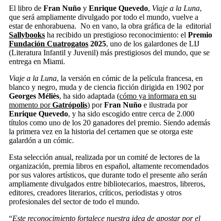
El libro de
Fran Nuño
y
Enrique Quevedo
,
Viaje a la Luna
,
que
será ampliamente divulgado por todo el mundo, vuelve a
estar de enhorabuena. No en vano, la obra gráfica de la editorial
Sallybooks
ha recibido un prestigioso reconocimiento: el
Premio
Fundación Cuatrogatos
2025
, uno de los galardones de LIJ
(Literatura Infantil y Juvenil) más prestigiosos del mundo, que se
entrega en Miami.
Viaje a la Luna
, la versión en cómic de la
película
francesa
,
en
blanco y negro
,
muda
y de
ciencia ficción
dirigida en 1902
por
Georges Méliès
, ha sido adaptada (
cómo ya informara en su
momento por
Gatrópolis
) por
Fran Nuño
e ilustrada por
Enrique Quevedo
, y ha sido escogido entre cerca de 2.000
títulos como uno de los 20 ganadores del premio. Siendo además
la primera vez en la historia del certamen que se otorga este
galardón a un cómic.
Esta selección anual, realizada por un comité de lectores de la
organización, premia libros en
español, altamente recomendados
por sus valores artísticos, que durante todo el presente año
serán
ampliamente divulgados entre bibliotecarios, maestros, libreros,
editores, creadores literarios, críticos, periodistas y otros
profesionales del sector de todo el mundo.
“
Este reconocimiento fortalece nuestra idea de apostar por el