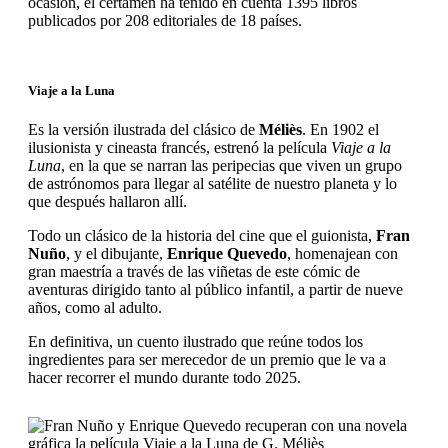
ocasión, el
certamen ha tenido en cuenta 1395 libros
publicados por 208 editoriales de 18 países.
Viaje a la Luna
Es la versión ilustrada del clásico de
Méliès
. En 1902 el
ilusionista y cineasta francés, estrenó la película
Viaje a la
Luna
, en la que se narran las peripecias que viven un grupo
de astrónomos para llegar al satélite de nuestro planeta y lo
que después hallaron allí.
Todo un clásico de la historia del cine que el guionista,
Fran
Nuño
, y el dibujante,
Enrique Quevedo
, homenajean con
gran maestría a través de las viñetas de este cómic de
aventuras dirigido tanto al público infantil, a partir de nueve
años, como al adulto.
En definitiva, un cuento ilustrado que reúne todos los
ingredientes para ser merecedor de un premio que le va a
hacer recorrer el mundo durante todo 2025.