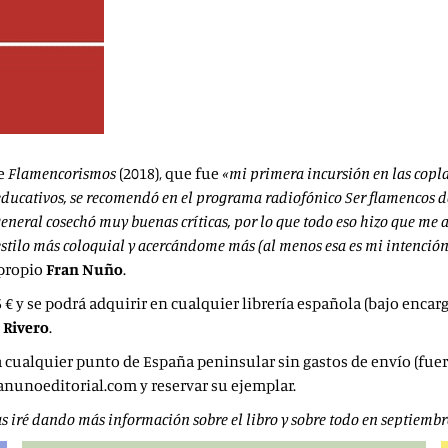
de
Flamencorismos
(2018), que fue
«mi
primera incursión en las copla
 educativos, se recomendó en el programa radiofónico Ser flamencos d
general cosechó muy buenas críticas, por lo que todo eso hizo que me
stilo más coloquial y acercándome más (al menos esa es mi intenció
 propio
Fran Nuño
.
5 € y se podrá adquirir en cualquier librería española (bajo encargo
 Rivero
.
 a cualquier punto de España peninsular sin gastos de envío (fuer
ianunoeditorial.com y reservar su ejemplar.
s iré dando más información sobre el libro y sobre todo en septiembr