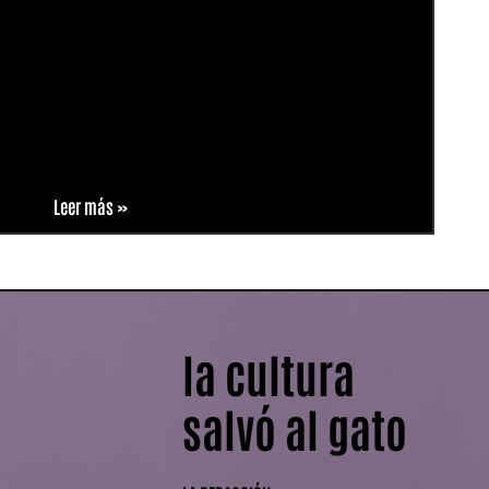
Leer más »
la cultura
salvó al gato