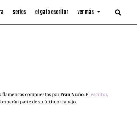
ra
series
el gato escritor
ver más
as flamencas compuestas por
Fran Nuño
. El
escritor,
formarán parte de su último trabajo.