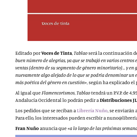
Editado por
Voces de Tinta
,
Tablao
será la continuación 
buen número de alegrías, ya que se trabajó en varios centros
ventas (dentro de su segmento de género minoritario)… y en 
nuevamente algo alejado de lo que se podría denominar un e
más poética del género en cuestión»
, según ha explicado el
Al igual que
Flamencorismos
,
Tablao
tendrá un P.V.P. de 4,9
Andalucía Occidental lo podrán pedir a
Distribuciones JL
Los pedidos que se reciban a
Librería Nuño
, se enviarán
Para ello, los interesados pueden escribir a nuno@librer
Fran Nuño
anuncia que
«a lo largo de las próximas semana