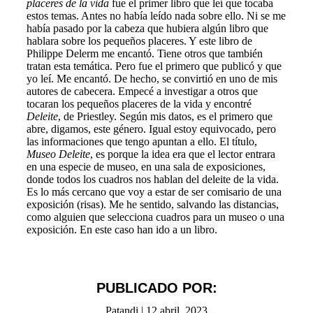
placeres de la vida
fue el primer libro que leí que tocaba
estos temas. Antes no había leído nada sobre ello. Ni se me
había pasado por la cabeza que hubiera algún libro que
hablara sobre los pequeños placeres. Y este libro de
Philippe Delerm me encantó. Tiene otros que también
tratan esta temática. Pero fue el primero que publicó y que
yo leí. Me encantó. De hecho, se convirtió en uno de mis
autores de cabecera. Empecé a investigar a otros que
tocaran los pequeños placeres de la vida y encontré
Deleite
, de Priestley. Según mis datos, es el primero que
abre, digamos, este género. Igual estoy equivocado, pero
las informaciones que tengo apuntan a ello. El título,
Museo Deleite
, es porque la idea era que el lector entrara
en una especie de museo, en una sala de exposiciones,
donde todos los cuadros nos hablan del deleite de la vida.
Es lo más cercano que voy a estar de ser comisario de una
exposición (risas). Me he sentido, salvando las distancias,
como alguien que selecciona cuadros para un museo o una
exposición. En este caso han ido a un libro.
PUBLICADO POR:
Patandi
|
12 abril, 2023