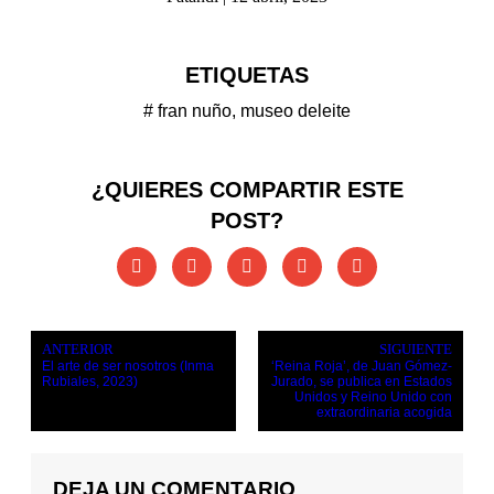
ETIQUETAS
#
fran nuño
,
museo deleite
¿QUIERES COMPARTIR ESTE
POST?
ANTERIOR
SIGUIENTE
El arte de ser nosotros (Inma
‘Reina Roja’, de Juan Gómez-
Rubiales, 2023)
Jurado, se publica en Estados
Unidos y Reino Unido con
extraordinaria acogida
DEJA UN COMENTARIO