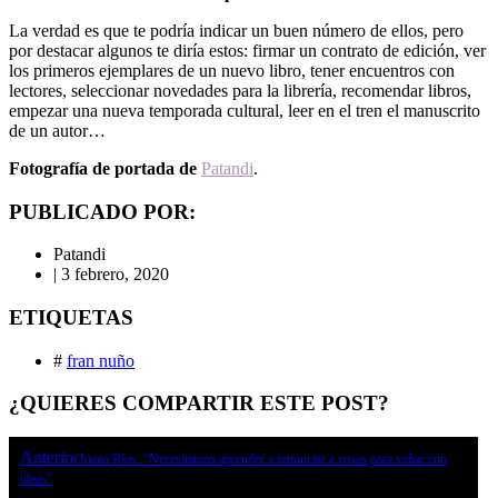
La verdad es que te podría indicar un buen número de ellos, pero
por destacar algunos te diría estos: firmar un contrato de edición, ver
los primeros ejemplares de un nuevo libro, tener encuentros con
lectores, seleccionar novedades para la librería, recomendar libros,
empezar una nueva temporada cultural, leer en el tren el manuscrito
de un autor…
Fotografía de portada de
Patandi
.
PUBLICADO POR:
Patandi
|
3 febrero, 2020
ETIQUETAS
#
fran nuño
¿QUIERES COMPARTIR ESTE POST?
Anterior
Juana Ríos: “Necesitamos aprender a renunciar a cosas para soñar con
ideas”