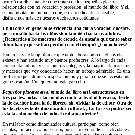
ocurrió escribir una obra que tratara de los pequeños placeres
relacionados con mi vocación y profesión: el mundo del libro. Y sí,
es una invitación también a que, en la medida de lo posible,
disfrutemos más de nuestros quehaceres cotidianos.
En tu obra en general se evidencia una clara vocación docente,
pero no sólo hacia los niños sino también hacia los adultos.
¿Recuerdas a los maestros de escuela de antaño que tanto saber
difundían y que se han perdido con el tiempo? ¿Cómo lo ves?
Bueno, soy de la opinión de que tanto ahora como en el pasado
existen y han existido muy buenos profesores. A lo largo de cada
temporada cultural visito muchos colegios y la mayoría de maestros
y maestras que voy conociendo hacen un trabajo admirable. Es una
profesión que admiro y respeto mucho y para la que se necesita una
gran vocación. Cualquiera no vale para ello.
Pequeños placeres en el mundo del libro
está estructurado en
tres partes, todas relacionadas con tu actividad literaria, desde
la de escritor hasta la de librero, sin olvidar la de editor. Otra de
tus facetas es la de dinamizador cultural. ¿En tu caso podría ser
esta la culminación de todo el trabajo anterior?
En mi labor como dinamizador cultural participan, como bien
señalas, mi faceta como escritor, pues la mayoría de las actividades
que realizo están basadas en mis propios libros. Pero también se