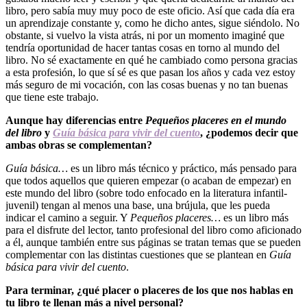
libro, pero sabía muy muy poco de este oficio. Así que cada día era
un aprendizaje constante y, como he dicho antes, sigue siéndolo. No
obstante, si vuelvo la vista atrás, ni por un momento imaginé que
tendría oportunidad de hacer tantas cosas en torno al mundo del
libro. No sé exactamente en qué he cambiado como persona gracias
a esta profesión, lo que sí sé es que pasan los años y cada vez estoy
más seguro de mi vocación, con las cosas buenas y no tan buenas
que tiene este trabajo.
Aunque hay diferencias entre
Pequeños placeres en el mundo
del libro
y
Guía básica para vivir del cuento
, ¿podemos decir que
ambas obras se complementan?
Guía básica…
es un libro más técnico y práctico, más pensado para
que todos aquellos que quieren empezar (o acaban de empezar) en
este mundo del libro (sobre todo enfocado en la literatura infantil-
juvenil) tengan al menos una base, una brújula, que les pueda
indicar el camino a seguir. Y
Pequeños placeres…
es un libro más
para el disfrute del lector, tanto profesional del libro como aficionado
a él, aunque también entre sus páginas se tratan temas que se pueden
complementar con las distintas cuestiones que se plantean en
Guía
básica para vivir del cuento
.
Para terminar, ¿qué placer o placeres de los que nos hablas en
tu libro te llenan más a nivel personal?