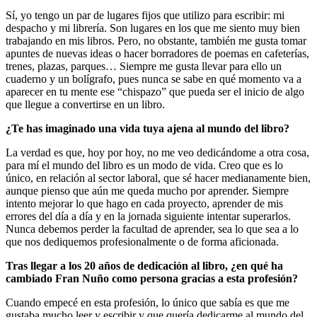
Sí, yo tengo un par de lugares fijos que utilizo para escribir: mi
despacho y mi librería. Son lugares en los que me siento muy bien
trabajando en mis libros. Pero, no obstante, también me gusta tomar
apuntes de nuevas ideas o hacer borradores de poemas en cafeterías,
trenes, plazas, parques… Siempre me gusta llevar para ello un
cuaderno y un bolígrafo, pues nunca se sabe en qué momento va a
aparecer en tu mente ese “chispazo” que pueda ser el inicio de algo
que llegue a convertirse en un libro.
¿Te has imaginado una vida tuya ajena al mundo del libro?
La verdad es que, hoy por hoy, no me veo dedicándome a otra cosa,
para mí el mundo del libro es un modo de vida. Creo que es lo
único, en relación al sector laboral, que sé hacer medianamente bien,
aunque pienso que aún me queda mucho por aprender. Siempre
intento mejorar lo que hago en cada proyecto, aprender de mis
errores del día a día y en la jornada siguiente intentar superarlos.
Nunca debemos perder la facultad de aprender, sea lo que sea a lo
que nos dediquemos profesionalmente o de forma aficionada.
Tras llegar a los 20 años de dedicación al libro, ¿en qué ha
cambiado Fran Nuño como persona gracias a esta profesión?
Cuando empecé en esta profesión, lo único que sabía es que me
gustaba mucho leer y escribir y que quería dedicarme al mundo del