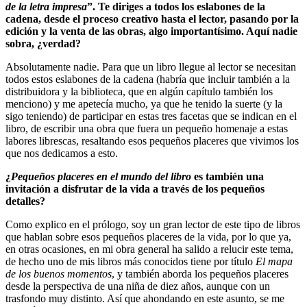
de la letra impresa
”. Te diriges a todos los eslabones de la
cadena, desde el proceso creativo hasta el lector, pasando por la
edición y la venta de las obras, algo importantísimo. Aquí nadie
sobra, ¿verdad?
Absolutamente nadie. Para que un libro llegue al lector se necesitan
todos estos eslabones de la cadena (habría que incluir también a la
distribuidora y la biblioteca, que en algún capítulo también los
menciono) y me apetecía mucho, ya que he tenido la suerte (y la
sigo teniendo) de participar en estas tres facetas que se indican en el
libro, de escribir una obra que fuera un pequeño homenaje a estas
labores librescas, resaltando esos pequeños placeres que vivimos los
que nos dedicamos a esto.
¿
Pequeños placeres en el mundo del libro
es también una
invitación a disfrutar de la vida a través de los pequeños
detalles?
Como explico en el prólogo, soy un gran lector de este tipo de libros
que hablan sobre esos pequeños placeres de la vida, por lo que ya,
en otras ocasiones, en mi obra general ha salido a relucir este tema,
de hecho uno de mis libros más conocidos tiene por título
El mapa
de los buenos momentos
, y también aborda los pequeños placeres
desde la perspectiva de una niña de diez años, aunque con un
trasfondo muy distinto. Así que ahondando en este asunto, se me