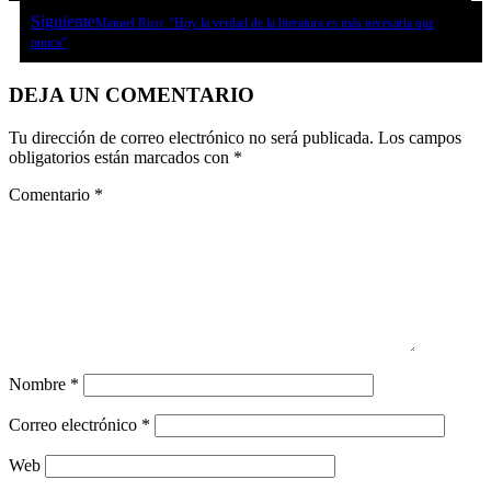
Siguiente
Manuel Rico: “Hoy la verdad de la literatura es más necesaria que
nunca”
DEJA UN COMENTARIO
Tu dirección de correo electrónico no será publicada.
Los campos
obligatorios están marcados con
*
Comentario
*
Nombre
*
Correo electrónico
*
Web