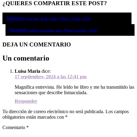
¿QUIERES COMPARTIR ESTE POST?
Anterior
El gran timo de las hadas (Félix J. Palma, 2024)
Siguiente
Cuando la tormenta pase (Manel Loureiro, 2024)
DEJA UN COMENTARIO
Un comentario
Luisa Maria
dice:
17 septiembre, 2024 a las 12:41 pm
Magnífica entrevista. He leído he libro y me ha transmitido las
sensaciones que describe Inmaculada.
Responder
Tu dirección de correo electrónico no será publicada.
Los campos
obligatorios están marcados con
*
Comentario
*