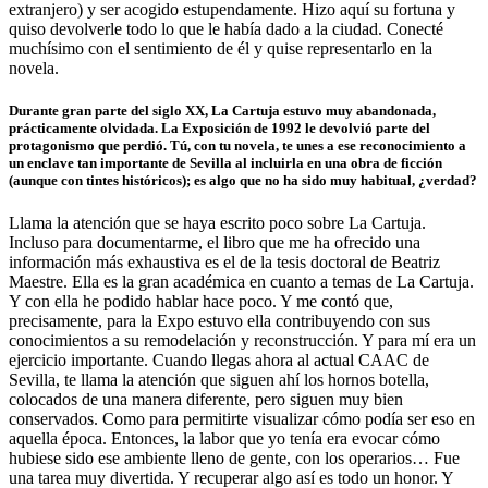
extranjero) y ser acogido estupendamente. Hizo aquí su fortuna y
quiso devolverle todo lo que le había dado a la ciudad. Conecté
muchísimo con el sentimiento de él y quise representarlo en la
novela.
Durante gran parte del siglo XX, La Cartuja estuvo muy abandonada,
prácticamente olvidada. La Exposición de 1992 le devolvió parte del
protagonismo que perdió. Tú, con tu novela, te unes a ese reconocimiento a
un enclave tan importante de Sevilla al incluirla en una obra de ficción
(aunque con tintes históricos); es algo que no ha sido muy habitual, ¿verdad?
Llama la atención que se haya escrito poco sobre La Cartuja.
Incluso para documentarme, el libro que me ha ofrecido una
información más exhaustiva es el de la tesis doctoral de Beatriz
Maestre. Ella es la gran académica en cuanto a temas de La Cartuja.
Y con ella he podido hablar hace poco. Y me contó que,
precisamente, para la Expo estuvo ella contribuyendo con sus
conocimientos a su remodelación y reconstrucción. Y para mí era un
ejercicio importante. Cuando llegas ahora al actual CAAC de
Sevilla, te llama la atención que siguen ahí los hornos botella,
colocados de una manera diferente, pero siguen muy bien
conservados. Como para permitirte visualizar cómo podía ser eso en
aquella época. Entonces, la labor que yo tenía era evocar cómo
hubiese sido ese ambiente lleno de gente, con los operarios… Fue
una tarea muy divertida. Y recuperar algo así es todo un honor. Y