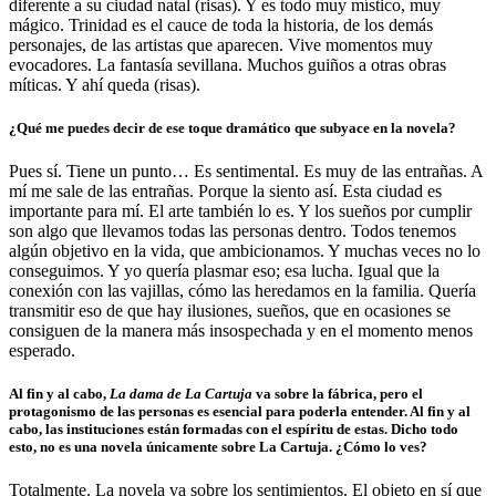
diferente a su ciudad natal (risas). Y es todo muy místico, muy
mágico. Trinidad es el cauce de toda la historia, de los demás
personajes, de las artistas que aparecen. Vive momentos muy
evocadores. La fantasía sevillana. Muchos guiños a otras obras
míticas. Y ahí queda (risas).
¿Qué me puedes decir de ese toque dramático que subyace en la novela?
Pues sí. Tiene un punto… Es sentimental. Es muy de las entrañas. A
mí me sale de las entrañas. Porque la siento así. Esta ciudad es
importante para mí. El arte también lo es. Y los sueños por cumplir
son algo que llevamos todas las personas dentro. Todos tenemos
algún objetivo en la vida, que ambicionamos. Y muchas veces no lo
conseguimos. Y yo quería plasmar eso; esa lucha. Igual que la
conexión con las vajillas, cómo las heredamos en la familia. Quería
transmitir eso de que hay ilusiones, sueños, que en ocasiones se
consiguen de la manera más insospechada y en el momento menos
esperado.
Al fin y al cabo,
La dama de La Cartuja
va sobre la fábrica, pero el
protagonismo de las personas es esencial para poderla entender. Al fin y al
cabo, las instituciones están formadas con el espíritu de estas. Dicho todo
esto, no es una novela únicamente sobre La Cartuja. ¿Cómo lo ves?
Totalmente. La novela va sobre los sentimientos. El objeto en sí que