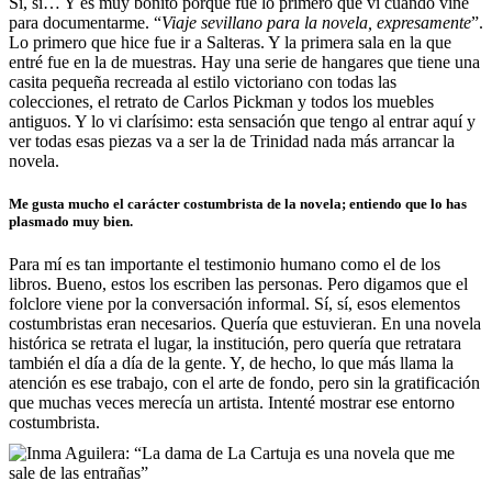
Sí, sí… Y es muy bonito porque fue lo primero que vi cuando vine
para documentarme. “
Viaje sevillano para la novela, expresamente
”.
Lo primero que hice fue ir a Salteras. Y la primera sala en la que
entré fue en la de muestras. Hay una serie de hangares que tiene una
casita pequeña recreada al estilo victoriano con todas las
colecciones, el retrato de Carlos Pickman y todos los muebles
antiguos. Y lo vi clarísimo: esta sensación que tengo al entrar aquí y
ver todas esas piezas va a ser la de Trinidad nada más arrancar la
novela.
Me gusta mucho el carácter costumbrista de la novela; entiendo que lo has
plasmado muy bien.
Para mí es tan importante el testimonio humano como el de los
libros. Bueno, estos los escriben las personas. Pero digamos que el
folclore viene por la conversación informal. Sí, sí, esos elementos
costumbristas eran necesarios. Quería que estuvieran. En una novela
histórica se retrata el lugar, la institución, pero quería que retratara
también el día a día de la gente. Y, de hecho, lo que más llama la
atención es ese trabajo, con el arte de fondo, pero sin la gratificación
que muchas veces merecía un artista. Intenté mostrar ese entorno
costumbrista.