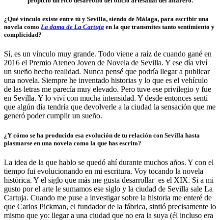
propició un rico desarrollo del oficio artesanal del alfarero.
¿Qué vínculo existe entre tú y Sevilla, siendo de Málaga, para escribir una
novela como
La dama de La Cartuja
en la que transmites tanto sentimiento y
complicidad?
Sí, es un vínculo muy grande. Todo viene a raíz de cuando gané en
2016 el Premio Ateneo Joven de Novela de Sevilla. Y ese día viví
un sueño hecho realidad. Nunca pensé que podría llegar a publicar
una novela. Siempre he inventado historias y lo que es el vehículo
de las letras me parecía muy elevado. Pero tuve ese privilegio y fue
en Sevilla. Y lo viví con mucha intensidad. Y desde entonces sentí
que algún día tendría que devolverle a la ciudad la sensación que me
generó poder cumplir un sueño.
¿Y cómo se ha producido esa evolución de tu relación con Sevilla hasta
plasmarse en una novela como la que has escrito?
La idea de la que hablo se quedó ahí durante muchos años. Y con el
tiempo fui evolucionando en mi escritura. Voy tocando la novela
histórica. Y el siglo que más me gusta desarrollar es el XIX. Si a mi
gusto por el arte le sumamos ese siglo y la ciudad de Sevilla sale La
Cartuja. Cuando me puse a investigar sobre la historia me enteré de
que Carlos Pickman, el fundador de la fábrica, sintió precisamente lo
mismo que yo: llegar a una ciudad que no era la suya (él incluso era