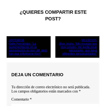
¿QUIERES COMPARTIR ESTE
POST?
ANTERIOR
SIGUIENTE
Odile Fernández: “La
Blue Jeans: “Mis novelas son
suplementación en la
muy corales, me gusta crear
alimentación es muy útil, pero
personajes, que haya
hay que informarse bien”
diferentes personalidades”
DEJA UN COMENTARIO
Tu dirección de correo electrónico no será publicada.
Los campos obligatorios están marcados con
*
Comentario
*