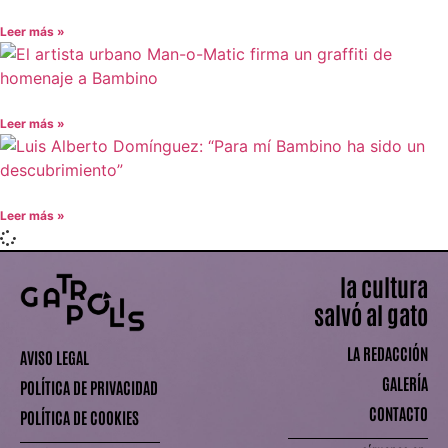
Leer más »
Leer más »
Leer más »
la cultura
salvó al gato
LA REDACCIÓN
AVISO LEGAL
GALERÍA
POLÍTICA DE PRIVACIDAD
CONTACTO
POLÍTICA DE COOKIES