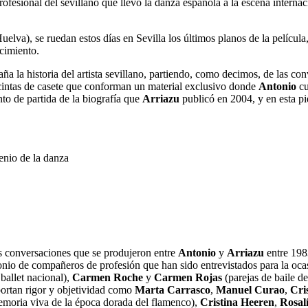
 profesional del sevillano que llevó la danza española a la escena intern
lva), se ruedan estos días en Sevilla los últimos planos de la película,
acimiento.
aña la historia del artista sevillano, partiendo, como decimos, de las 
 cintas de casete que conforman un material exclusivo donde
Antonio
cu
nto de partida de la biografía que
Arriazu
publicó en 2004, y en esta p
as conversaciones que se produjeron entre
Antonio
y
Arriazu
entre 1983
monio de compañeros de profesión que han sido entrevistados para la oca
 ballet nacional),
Carmen Roche
y
Carmen Rojas
(parejas de baile de
aportan rigor y objetividad como
Marta Carrasco
,
Manuel Curao
,
Cris
moria viva de la época dorada del flamenco),
Cristina Heeren
,
Rosal