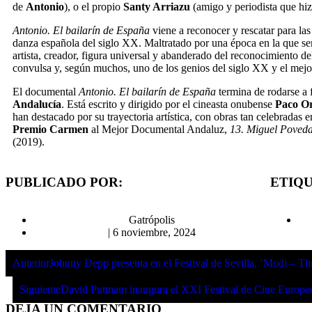
de
Antonio
), o el propio
Santy Arriazu
(amigo y periodista que hiz
Antonio. El bailarín de España
viene a reconocer y rescatar para la
danza española del siglo XX. Maltratado por una época en la que ser
artista, creador, figura universal y abanderado del reconocimiento 
convulsa y, según muchos, uno de los genios del siglo XX y el mejor
El documental
Antonio. El bailarín de España
termina de rodarse a 
Andalucía
. Está escrito y dirigido por el cineasta onubense
Paco Or
han destacado por su trayectoria artística, con obras tan celebradas
Premio Carmen
al Mejor Documental Andaluz,
13. Miguel Poved
(2019).
PUBLICADO POR:
ETIQ
Gatrópolis
|
6 noviembre, 2024
Anterior
Johnny Depp presenta en el Festival de Sevilla, ‘Modi – T
Siguiente
David Puttnam inaugura el XXI Festival de Cine Europeo
DEJA UN COMENTARIO