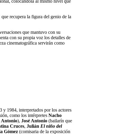
acional, colocándola al mismo nivel que
 que recupera la figura del genio de la
conversaciones que mantuvo con su
enta con su propia voz los detalles de
ieza cinematográfica servirán como
 y 1984, interpretados por los actores
sión, como los intérpretes
Nacho
Antonio
),
José Antonio
(bailarín que
tina Cruces
,
Julián
El niño del
ía Gómez
(comisaria de la exposición