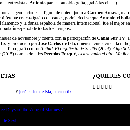
o la entrevista a
Antonio
para su autobiografía, grabó las cintas).
s nuevas generaciones la figura de quien, junto a
Carmen Amaya
, marc
 diferente era castigado con cárcel, podría decirse que
Antonio el bail
del flamenco y la danza española de manera internacional, fue el mejor
 bailarín español de todos los tiempos.
finales de noviembre y cuenta con la participación de
Canal Sur TV
, 
tiz
, y producido por
José Carlos de Isla
, quienes reinciden en la radi
 en su filmografía como
Aníbal. El arquitecto de Sevilla
(2023),
Algo Sal
a
(2015) nominado a los
Premios Forqué
,
Acariciando el aire. Matild
UETAS
¿QUIERES C
#
josé carlos de isla
,
paco ortiz
hree Days on the Wing of Madness’
 de Sevilla