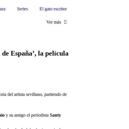
tura
Series
El gato escritor
Ver más
 de España’, la película
ria del artista sevillano, partiendo de
nio
y su amigo el periodista
Santy