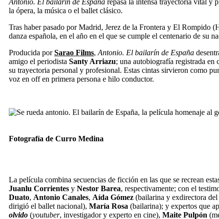
Antonio. El bailarín de España
repasa la intensa trayectoria vital y
la ópera, la música o el ballet clásico.
Tras haber pasado por Madrid, Jerez de la Frontera y El Rompido (Hue
danza española, en el año en el que se cumple el centenario de su n
Producida por
Sarao Films
,
Antonio. El bailarín de España
desentr
amigo el periodista
Santy Arriazu
; una autobiografía registrada en
su trayectoria personal y profesional. Estas cintas sirvieron como pu
voz en off en primera persona e hilo conductor.
Fotografía de Curro Medina
La película combina secuencias de ficción en las que se recrean est
Juanlu Corrientes
y
Nestor Barea
, respectivamente; con el testi
Duato
,
Antonio Canales
,
Aída Gómez
(bailarina y exdirectora del
dirigió el ballet nacional),
María Rosa
(bailarina); y expertos que 
olvido
(
youtuber
, investigador y experto en cine),
Maite Pulpón
(me