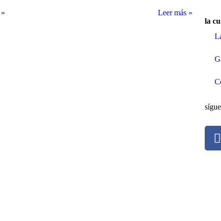
 »
Leer más »
la cu
L
G
C
sígue