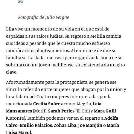
Fotografía de Julio Vergne
Ella vive un momento de su vida en el que está de
espaldas a sus raíces judías. Su regreso a Melilla cambia
sus ideas a pesar de que le cuesta mucho esfuerzo
modificar sus planteamientos. Al enterarse de que su
familia se traslada a su casa para organizar la boda de su
sobrina con un joven melillense, su existencia da un giro
clave.
Afortunadamente para la protagonista, se genera ese
vínculo referido entre mujeres que abogan por la unión y
la solidaridad. Cuatro mujeres interpretadas por la
mencionada
Cecilia Suárez
como Alegría,
Laia
Manzanares
(Merlí),
Sarah Perles
(El Cid) y
Mara Guill
(Caronte). También podemos ver en el reparto a
Adelfa
Calvo
,
Emilio
Palacios
,
Zohar Liba
,
Joe Manjón
o
María
Luisa Mayol
.