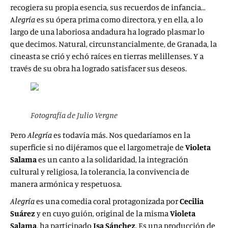
recogiera su propia esencia, sus recuerdos de infancia…
A
legría
es su ópera prima como directora, y en ella, a lo
largo de una laboriosa andadura ha logrado plasmar lo
que decimos. Natural, circunstancialmente, de Granada, la
cineasta se crió y echó raíces en tierras melillenses. Y a
través de su obra ha logrado satisfacer sus deseos.
Fotografía de Julio Vergne
Pero
Alegría
es todavía más. Nos quedaríamos en la
superficie si no dijéramos que el largometraje de
Violeta
Salama
es un canto a la solidaridad, la integración
cultural y religiosa, la tolerancia, la convivencia de
manera armónica y respetuosa.
Alegría
es una comedia coral protagonizada por
Cecilia
Suárez
y en cuyo guión, original de la misma
Violeta
Salama
, ha participado
Isa Sánchez
. Es una producción de