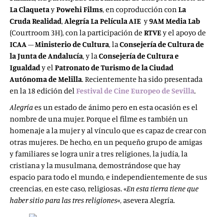
La Claqueta
y
Powehi Films
, en coproducción con
La
Cruda Realidad
,
Alegría La Película AIE
y
9AM Media Lab
(Courtroom 3H), con la participación de
RTVE
y el apoyo de
ICAA
–
Ministerio de Cultura
, la
Consejería de Cultura de
la Junta de Andalucía
, y la
Consejería de Cultura e
Igualdad
y el
Patronato de Turismo de la Ciudad
Autónoma de Melilla
. Recientemente ha sido presentada
en la 18 edición del
Festival de Cine Europeo de Sevilla
.
Alegría
es un estado de ánimo pero en esta ocasión es el
nombre de una mujer. Porque el filme es también un
homenaje a la mujer y al vínculo que es capaz de crear con
otras mujeres. De hecho, en un pequeño grupo de amigas
y familiares se logra unir a tres religiones, la judía, la
cristiana y la musulmana, demostrándose que hay
espacio para todo el mundo, e independientemente de sus
creencias, en este caso, religiosas. «
En esta tierra tiene que
haber sitio para las tres religiones
«, asevera Alegría.