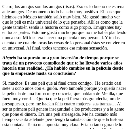
Claro, los amigos son los amigos (risas). Eso es lo bueno de estrenar
ante amigos. De momento todo ha sido muy positivo. El pase que
hicimos en México también salió muy bien. Me gustó mucho ver
que la peli es más universal de lo que pensaba. Allí es como que la
gente también sentía la historia como algo propio. Emigrantes hay
en todas partes. Esto me gustó mucho porque no me había planteado
nunca eso. Mi idea era hacer una película muy personal. Y te das
cuenta que cuando tocas las cosas de lo personal éstas se convierten
en universal. Al final, todos tenemos esa misma sensación.
Alegría
ha supuesto una gran inversión de tiempo porque se
trata de un proyecto complicado que te ha llevado varios años
hacerla una realidad. ¿Ha habido cambios en la película desde
que la empezaste hasta su conclusión?
Sí, muchos. Es una peli que al final crece contigo. He estado casi
siete u ocho años con el guión. Pero también porque yo quería hacer
la película de una forma muy concreta, que hablara de Melilla, que
fuera muy coral… Quería que la peli fuera más grandecita, no de
presupuesto, pero me hacían falta cuatro mujeres, sus tramas… Al
ser tu primera peli genera inseguridad a los productores y a la gente
que pone el dinero. Era una peli arriesgada. Me ha costado más
tiempo sacarla adelante pero tengo la satisfacción de que la historia
está contada. Tenía una apuesta muy clara. Estaba tan segura de lo