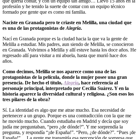
que quería contar, y con un equipo tan amigo… Llevo 15 años en la
profesión y he tenido la suerte de contar con un equipo técnico
formado por gente que es como mi familia.
Naciste en Granada pero te criaste en Melilla, una ciudad que
es una de las protagonistas de
Alegría
.
Nací en Granada porque es la ciudad hacia la que va la gente de
Melilla a estudiar. Mis padres, aun siendo de Melilla, se conocieron
en Granada. Volvimos a Melilla y allí estuve hasta los doce años. He
regresado allí para visitar a mi abuela, hasta que murió hace dos
años.
Como decimos, Melilla se nos aparece como una de las
protagonistas de la película, donde la mujer posee una gran
presencia. De hecho el título,
Alegría
, hace referencia al
personaje principal, interpretado por Cecilia Suárez. Y en la
historia aparece la diversidad cultural y religiosa. ¿Son esos los
tres pilares de la obra?
Sí. La identidad es algo que me atrae mucho. Esa necesidad de
pertenecer a un grupo. Porque es una contradicción con la que me
he movido mucho. Cuando estudiaba en Madrid y decía que soy
judía me preguntaban, “pero ¿de dónde?”. Y me sorprendía la
pregunta, y respondía “¡de España!”. “Pero, ¿de dónde?”. “Pues ¡de
España!”… La gente me transmitía esa percepción de sorpresa que