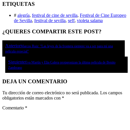
ETIQUETAS
#
alegría
,
festival de cine de sevilla
,
Festival de Cine Europeo
de Sevilla
,
festival de sevilla
,
seff
,
violeta salama
¿QUIERES COMPARTIR ESTE POST?
Anterior
Marcos Ruiz: “Las leyes de la frontera siempre va a ser para mí una
película especial”
Siguiente
Eva Martín y Elia Galera protagonizan la última película de Benito
Zambrano
DEJA UN COMENTARIO
Tu dirección de correo electrónico no será publicada.
Los campos
obligatorios están marcados con
*
Comentario
*