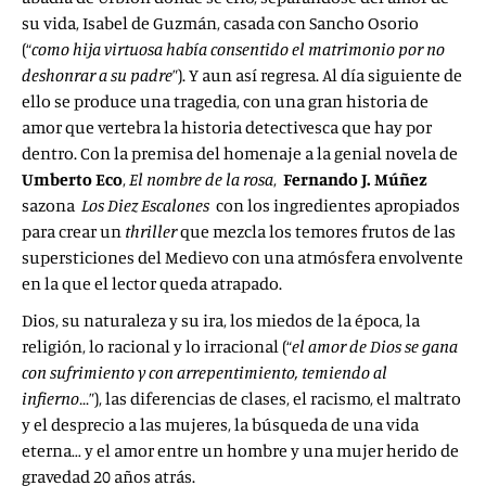
su vida, Isabel de Guzmán, casada con Sancho Osorio
(“
como hija virtuosa había consentido el matrimonio por no
deshonrar a su padre
”). Y aun así regresa. Al día siguiente de
ello se produce una tragedia, con una gran historia de
amor que vertebra la historia detectivesca que hay por
dentro. Con la premisa del homenaje a la genial novela de
Umberto Eco
,
El nombre de la rosa
,
Fernando J. Múñez
sazona
Los Diez Escalones
con los ingredientes apropiados
para crear un
thriller
que mezcla los temores frutos de las
supersticiones del Medievo con una atmósfera envolvente
en la que el lector queda atrapado.
Dios, su naturaleza y su ira, los miedos de la época, la
religión, lo racional y lo irracional (“
el amor de Dios se gana
con sufrimiento y con arrepentimiento, temiendo al
infierno…
”), las diferencias de clases, el racismo, el maltrato
y el desprecio a las mujeres, la búsqueda de una vida
eterna… y el amor entre un hombre y una mujer herido de
gravedad 20 años atrás.