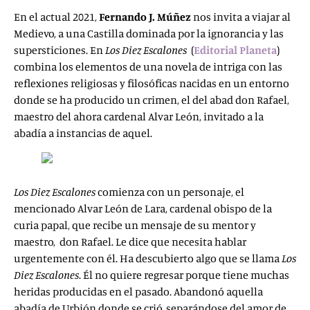
En el actual 2021,
Fernando J. Múñez
nos invita a viajar al
Medievo, a una Castilla dominada por la ignorancia y las
supersticiones. En
Los Diez Escalones
(
Editorial Planeta
)
combina los elementos de una novela de intriga con las
reflexiones religiosas y filosóficas nacidas en un entorno
donde se ha producido un crimen, el del abad don Rafael,
maestro del ahora cardenal Alvar León, invitado a la
abadía a instancias de aquel.
Los Diez Escalones
comienza con un personaje, el
mencionado Alvar León de Lara, cardenal obispo de la
curia papal, que recibe un mensaje de su mentor y
maestro, don Rafael. Le dice que necesita hablar
urgentemente con él. Ha descubierto algo que se llama
Los
Diez Escalones
. Él no quiere regresar porque tiene muchas
heridas producidas en el pasado. Abandonó aquella
abadía de Urbión donde se crió, separándose del amor de