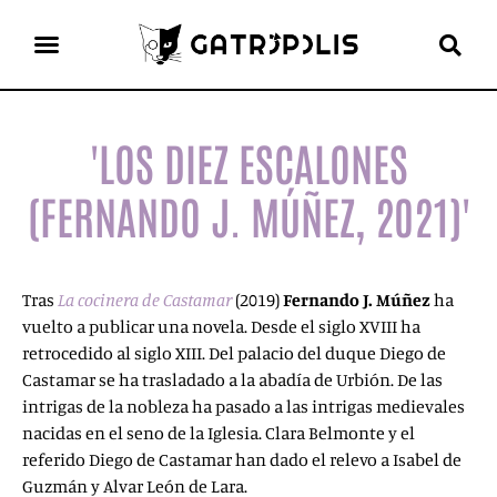
el gato escritor
ver más
'LOS DIEZ ESCALONES
(FERNANDO J. MÚÑEZ, 2021)'
Tras
La cocinera de Castamar
(2019)
Fernando J. Múñez
ha
vuelto a publicar una novela. Desde el siglo XVIII ha
retrocedido al siglo XIII. Del palacio del duque Diego de
Castamar se ha trasladado a la abadía de Urbión. De las
intrigas de la nobleza ha pasado a las intrigas medievales
nacidas en el seno de la Iglesia. Clara Belmonte y el
referido Diego de Castamar han dado el relevo a Isabel de
Guzmán y Alvar León de Lara.