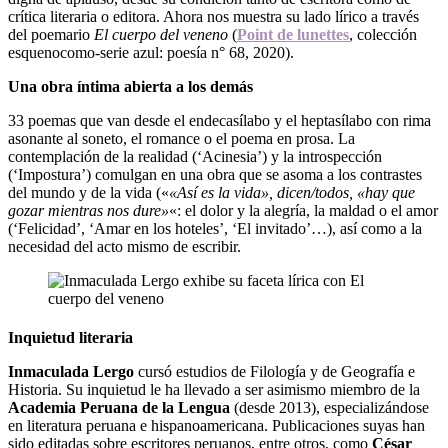
crítica literaria o editora. Ahora nos muestra su lado lírico a través
del poemario
El cuerpo del veneno
(
Point de lunettes
, colección
esquenocomo-serie azul: poesía n° 68, 2020).
Una obra íntima abierta a los demás
33 poemas que van desde el endecasílabo y el heptasílabo con rima
asonante al soneto, el romance o el poema en prosa. La
contemplación de la realidad (‘Acinesia’) y la introspección
(‘Impostura’) comulgan en una obra que se asoma a los contrastes
del mundo y de la vida («
«Así es la vida», dicen/todos, «hay que
gozar mientras nos dure»
«: el dolor y la alegría, la maldad o el amor
(‘Felicidad’, ‘Amar en los hoteles’, ‘El invitado’…), así como a la
necesidad del acto mismo de escribir.
Inquietud literaria
Inmaculada Lergo
cursó estudios de Filología y de Geografía e
Historia. Su inquietud le ha llevado a ser asimismo miembro de la
Academia Peruana de la Lengua
(desde 2013), especializándose
en literatura peruana e hispanoamericana. Publicaciones suyas han
sido editadas sobre escritores peruanos, entre otros, como
César