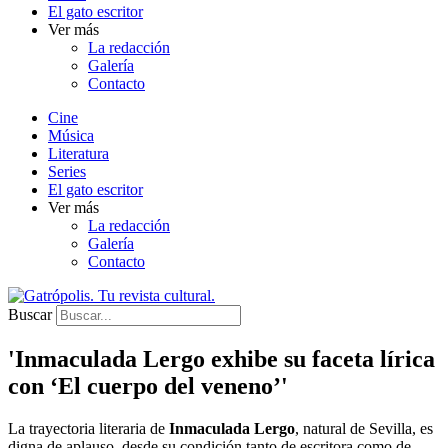
El gato escritor
Ver más
La redacción
Galería
Contacto
Cine
Música
Literatura
Series
El gato escritor
Ver más
La redacción
Galería
Contacto
Buscar
'Inmaculada Lergo exhibe su faceta lírica
con ‘El cuerpo del veneno’'
La trayectoria literaria de
Inmaculada Lergo
, natural de Sevilla, es
digna de aplauso, desde su condición tanto de escritora como de