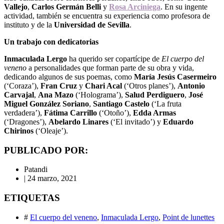
Vallejo
,
Carlos Germán Belli
y
Rosa Arciniega
. En su ingente
actividad, también se encuentra su experiencia como profesora de
instituto y de la
Universidad de Sevilla
.
Un trabajo con dedicatorias
Inmaculada Lergo
ha querido ser copartícipe de
El cuerpo del
veneno
a personalidades que forman parte de su obra y vida,
dedicando algunos de sus poemas, como
María Jesús Casermeiro
(‘Coraza’),
Fran Cruz
y
Chari Acal
(‘Otros planes’),
Antonio
Carvajal
,
Ana Mazo
(‘Holograma’),
Salud Perdiguero
,
José
Miguel González Soriano
,
Santiago Castelo
(‘La fruta
verdadera’),
Fátima Carrillo
(‘Otoño’),
Edda Armas
(‘Dragones’),
Abelardo Linares
(‘El invitado’) y
Eduardo
Chirinos
(‘Oleaje’).
PUBLICADO POR:
Patandi
|
24 marzo, 2021
ETIQUETAS
#
El cuerpo del veneno
,
Inmaculada Lergo
,
Point de lunettes