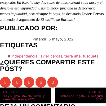
excepción. En España hay dos casos de abuso sexual cada hora y el
dinero es esa impunidad. Cuanto mejor funciona la democracia,
menos impunidad, pero siempre la hay
«, ha declarado
Javier Cercas
aludiendo al argumento de
El castillo de Barbazul
.
PUBLICADO POR:
Patandi
|
5 mayo, 2022
ETIQUETAS
#
Independencia
,
javier cercas
,
terra alta
,
tusquets
¿QUIERES COMPARTIR ESTE
POST?
ANTERIOR
SIGUIENTE
Ella y su gato (Makoto Shinkai y
Historia de un gato (Laura Agustí,
Naruki Nagakawa, 2021)
2022)