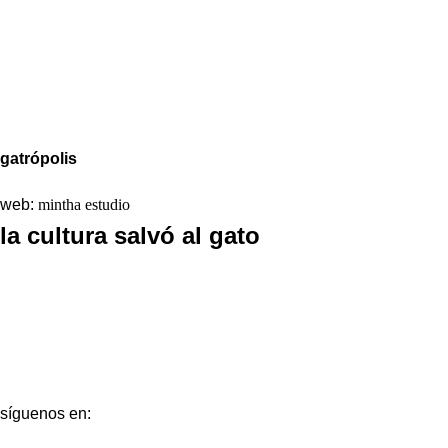
Aviso legal
Política de Privacidad
Política de Cookies
gatrópolis
web:
mintha estudio
la cultura salvó al gato
La redacción
Galería
Contacto
síguenos en: