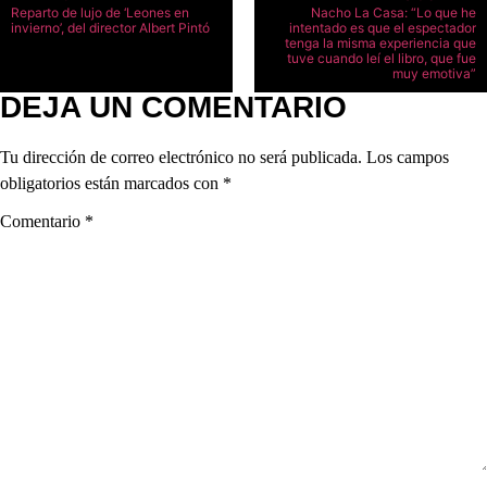
Reparto de lujo de ‘Leones en
Nacho La Casa: “Lo que he
invierno’, del director Albert Pintó
intentado es que el espectador
tenga la misma experiencia que
tuve cuando leí el libro, que fue
muy emotiva”
DEJA UN COMENTARIO
Tu dirección de correo electrónico no será publicada.
Los campos
obligatorios están marcados con
*
Comentario
*