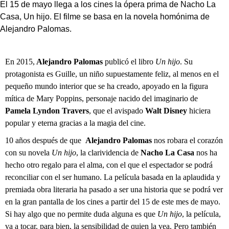
El 15 de mayo llega a los cines la ópera prima de Nacho La
Casa, Un hijo. El filme se basa en la novela homónima de
Alejandro Palomas.
En 2015,
Alejandro Palomas
publicó el libro
Un hijo
. Su
protagonista es
Guille, un niño supuestamente feliz, al menos en el
pequeño mundo interior que se ha creado, apoyado en la figura
mítica de Mary Poppins, personaje nacido del imaginario de
Pamela Lyndon Travers
, que el avispado
Walt Disney
hiciera
popular y eterna gracias a la magia del cine.
10 años después de que
Alejandro Palomas
nos robara el corazón
con su novela
Un hijo
, la clarividencia de
Nacho La Casa
nos ha
hecho otro regalo para el alma, con el que el espectador se podrá
reconciliar con el ser humano. La película basada en la aplaudida y
premiada obra literaria ha pasado a ser una historia que se podrá ver
en la gran pantalla de los cines a partir del 15 de este mes de mayo.
Si hay algo que no permite duda alguna es que
Un hijo
, la película,
va a tocar, para bien, la sensibilidad de quien la vea. Pero también