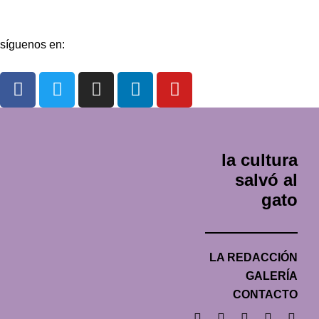
Contacto
síguenos en:
la cultura
salvó al
gato
LA REDACCIÓN
GALERÍA
CONTACTO