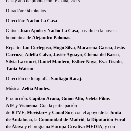
País y año de producción: España, 2025.
Duración: 94 minutos.
Dirección:
Nacho La Casa
.
Guion:
Juan Apolo
y
Nacho La Casa
, basado en la novela
homónima de
Alejandro Palomas
.
Reparto:
Ian Cortegoso
,
Hugo Silva
,
Macarena García
,
Jesús
Carroza
,
Adelfa Calvo
,
Javier Aguayo
,
Chema del Barco
,
Silvia Larrauri
,
Daniel Mantero
,
Esther Noya
,
Eva Tirado
,
Tania Watson
.
Dirección de fotografía:
Santiago Racaj
.
Música:
Zeltia Montes
.
Producción:
Capitán Araña
,
Guion Alto
,
Veleta Films
AIE
y
Vicinema
. Con la participación
de
RTVE
,
Movistar+
y
Canal Sur
, con el apoyo de la
Junta
de Andalucía
, la
Comunidad de Madrid
, la
Diputación Foral
de Álava
y el programa
Europa Creativa MEDIA
, y con