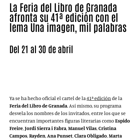
La Feria del Libro de Granada
afronta su 41ª edición con el
lema Una imagen, mil palabras
Del 21 al 30 de abril
La Feria del Libro de Granada celebra su 41 edición del
21 al 30 de abril. Numerosos nombres de la literatura
pasarán por ella.
Ya se ha hecho oficial el cartel de la
41ª edición
de la
Feria del Libro de Granada
. Así mismo, su programa
desvela los nombres de los invitados, entre los que se
encuentran importantes figuras literarias como
Espido
Freire
,
Jordi Sierra i Fabra
,
Manuel Vilas
,
Cristina
Campos
,
Rayden
,
Ana Punset
,
Clara Obligado
,
Marta