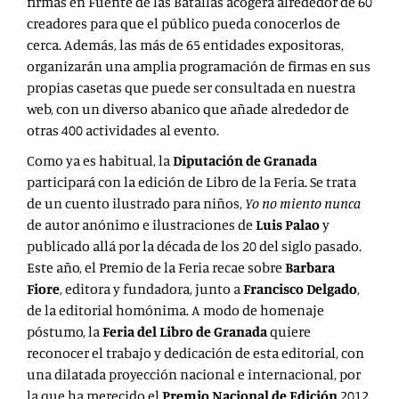
firmas
en Fuente de las Batallas acogerá alrededor de 60
creadores
para que el público pueda conocerlos de
cerca. Además, las más de 65 entidades expositoras,
organizarán una amplia programación de firmas en sus
propias casetas que puede ser consultada en nuestra
web, con un diverso abanico que añade alrededor de
otras 400 actividades al evento.
Como ya es habitual, la
Diputación de Granada
participará con la edición de Libro de la Feria. Se trata
de un cuento ilustrado para niños,
Yo no miento nunca
de autor anónimo e ilustraciones de
Luis Palao
y
publicado allá por la década de los 20 del siglo pasado.
Este año, el Premio de la Feria
recae sobre
Barbara
Fiore
, editora y fundadora, junto a
Francisco Delgado
,
de la editorial homónima. A modo de homenaje
póstumo, la
Feria del Libro de Granada
quiere
reconocer el trabajo y dedicación de esta editorial, con
una dilatada proyección nacional e internacional, por
la que ha merecido el
Premio Nacional de Edición
2012