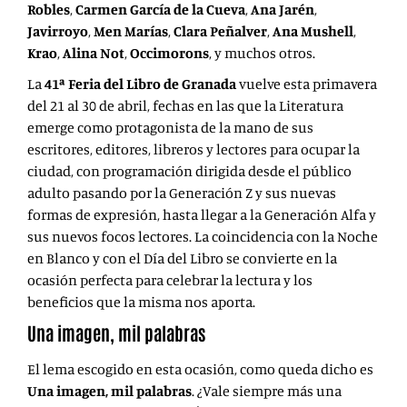
Robles
,
Carmen García de la Cueva
,
Ana Jarén
,
Javirroyo
,
Men Marías
,
Clara Peñalver
,
Ana Mushell
,
Krao
,
Alina Not
,
Occimorons
,
y muchos otros.
La
41ª Feria del Libro de Granada
vuelve esta primavera
del
21 al 30 de abril, fechas en las que la Literatura
emerge como protagonista de la mano de sus
escritores, editores, libreros y lectores para ocupar la
ciudad, con programación dirigida desde el público
adulto pasando por la Generación Z y sus nuevas
formas de expresión, hasta llegar a la Generación Alfa
y
sus nuevos focos lectores. La coincidencia con la Noche
en Blanco y con el Día del Libro se convierte en la
ocasión perfecta para celebrar la lectura y los
beneficios que la misma nos aporta.
Una imagen, mil palabras
El lema escogido en esta ocasión, como queda dicho es
Una imagen, mil palabras
. ¿Vale siempre más una