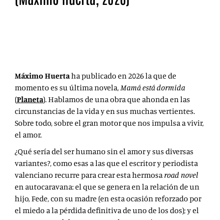
Mamá está dormida es un épico poema de amor,
fidelidad y entrega. Todo ello trufado con ese humor
tan necesario en la vida.
Máximo Huerta
ha publicado en 2026 la que de
momento es su última novela,
Mamá está dormida
(
Planeta
). Hablamos de una obra que ahonda en las
circunstancias de la vida y en sus muchas vertientes.
Sobre todo, sobre el gran motor que nos impulsa a vivir,
el amor.
¿Qué sería del ser humano sin el amor y sus diversas
variantes?, como esas a las que el escritor y periodista
valenciano recurre para crear esta hermosa
road novel
en autocaravana: el que se genera en la relación de un
hijo, Fede, con su madre (en esta ocasión reforzado por
el miedo a la pérdida definitiva de uno de los dos); y el