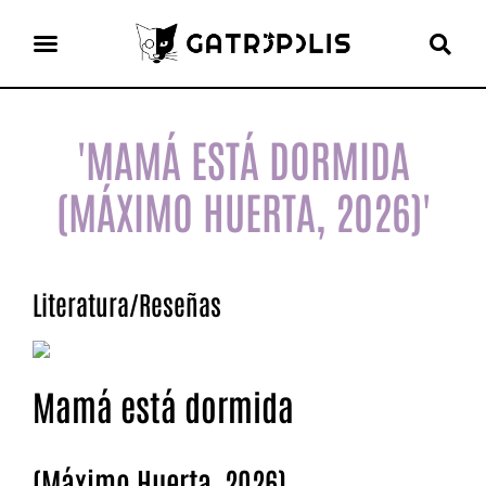
el gato escritor
ver más
'MAMÁ ESTÁ DORMIDA
(MÁXIMO HUERTA, 2026)'
Literatura
/
Reseñas
Mamá está dormida
(Máximo Huerta, 2026)