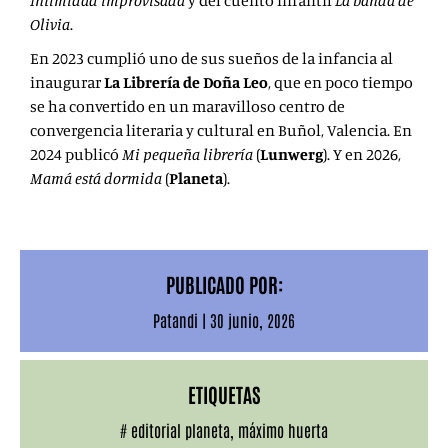
Intimidad improvisada
y del cuento infantil
La banda de
Olivia
.
En 2023 cumplió uno de sus sueños de la infancia al
inaugurar
La Librería de Doña Leo
, que en poco tiempo
se ha convertido en un maravilloso centro de
convergencia literaria y cultural en Buñol, Valencia. En
2024 publicó
Mi pequeña librería
(
Lunwerg
).
Y en 2026,
Mamá está dormida
(
Planeta
).
PUBLICADO POR:
Patandi
|
30 junio, 2026
ETIQUETAS
#
editorial planeta
,
máximo huerta