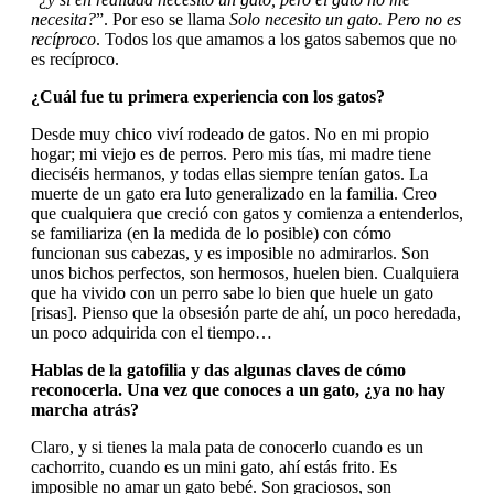
necesita?
”. Por eso se llama
Solo necesito un gato. Pero no es
recíproco
. Todos los que amamos a los gatos sabemos que no
es recíproco.
¿Cuál fue tu primera experiencia con los gatos?
Desde muy chico viví rodeado de gatos. No en mi propio
hogar; mi viejo es de perros. Pero mis tías, mi madre tiene
dieciséis hermanos, y todas ellas siempre tenían gatos. La
muerte de un gato era luto generalizado en la familia. Creo
que cualquiera que creció con gatos y comienza a entenderlos,
se familiariza (en la medida de lo posible) con cómo
funcionan sus cabezas, y es imposible no admirarlos. Son
unos bichos perfectos, son hermosos, huelen bien. Cualquiera
que ha vivido con un perro sabe lo bien que huele un gato
[risas]. Pienso que la obsesión parte de ahí, un poco heredada,
un poco adquirida con el tiempo…
Hablas de la gatofilia y das algunas claves de cómo
reconocerla. Una vez que conoces a un gato, ¿ya no hay
marcha atrás?
Claro, y si tienes la mala pata de conocerlo cuando es un
cachorrito, cuando es un mini gato, ahí estás frito. Es
imposible no amar un gato bebé. Son graciosos, son