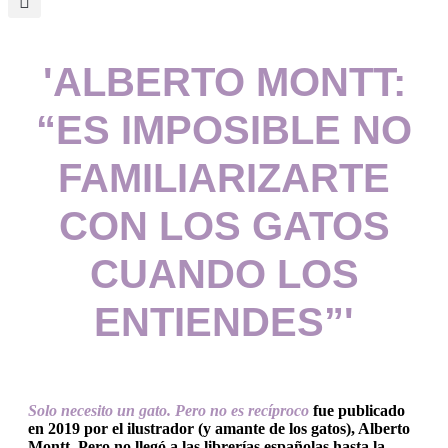
'ALBERTO MONTT:
“ES IMPOSIBLE NO
FAMILIARIZARTE
CON LOS GATOS
CUANDO LOS
ENTIENDES”'
Solo necesito un gato. Pero no es recíproco
fue publicado
en 2019 por el ilustrador (y amante de los gatos), Alberto
Montt. Pero no llegó a las librerías españolas hasta la