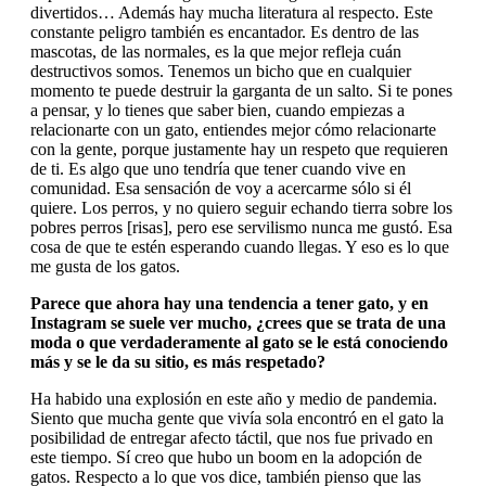
divertidos… Además hay mucha literatura al respecto. Este
constante peligro también es encantador. Es dentro de las
mascotas, de las normales, es la que mejor refleja cuán
destructivos somos. Tenemos un bicho que en cualquier
momento te puede destruir la garganta de un salto. Si te pones
a pensar, y lo tienes que saber bien, cuando empiezas a
relacionarte con un gato, entiendes mejor cómo relacionarte
con la gente, porque justamente hay un respeto que requieren
de ti. Es algo que uno tendría que tener cuando vive en
comunidad. Esa sensación de voy a acercarme sólo si él
quiere. Los perros, y no quiero seguir echando tierra sobre los
pobres perros [risas], pero ese servilismo nunca me gustó. Esa
cosa de que te estén esperando cuando llegas. Y eso es lo que
me gusta de los gatos.
Parece que ahora hay una tendencia a tener gato, y en
Instagram se suele ver mucho, ¿crees que se trata de una
moda o que verdaderamente al gato se le está conociendo
más y se le da su sitio, es más respetado?
Ha habido una explosión en este año y medio de pandemia.
Siento que mucha gente que vivía sola encontró en el gato la
posibilidad de entregar afecto táctil, que nos fue privado en
este tiempo. Sí creo que hubo un boom en la adopción de
gatos. Respecto a lo que vos dice, también pienso que las