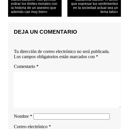
estirar los límites morales con
que expresar tus sentimientos
la historia de un asesino que
en la sociedad actual sea un
además cae muy bien»
tema tabú»
DEJA UN COMENTARIO
Tu dirección de correo electrónico no será publicada.
Los campos obligatorios están marcados con
*
Comentario
*
Nombre
*
Correo electrónico
*