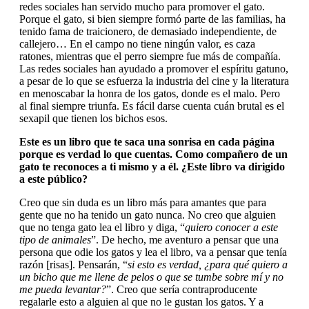
redes sociales han servido mucho para promover el gato.
Porque el gato, si bien siempre formó parte de las familias, ha
tenido fama de traicionero, de demasiado independiente, de
callejero… En el campo no tiene ningún valor, es caza
ratones, mientras que el perro siempre fue más de compañía.
Las redes sociales han ayudado a promover el espíritu gatuno,
a pesar de lo que se esfuerza la industria del cine y la literatura
en menoscabar la honra de los gatos, donde es el malo. Pero
al final siempre triunfa. Es fácil darse cuenta cuán brutal es el
sexapil que tienen los bichos esos.
Este es un libro que te saca una sonrisa en cada página
porque es verdad lo que cuentas. Como compañero de un
gato te reconoces a ti mismo y a él. ¿Este libro va dirigido
a este público?
Creo que sin duda es un libro más para amantes que para
gente que no ha tenido un gato nunca. No creo que alguien
que no tenga gato lea el libro y diga, “
quiero conocer a este
tipo de animales
”. De hecho, me aventuro a pensar que una
persona que odie los gatos y lea el libro, va a pensar que tenía
razón [risas]. Pensarán, “
si esto es verdad, ¿para qué quiero a
un bicho que me llene de pelos o que se tumbe sobre mí y no
me pueda levantar?
”. Creo que sería contraproducente
regalarle esto a alguien al que no le gustan los gatos. Y a