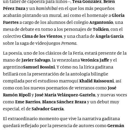
un taller de capoeira para niños–,
Tesa González
,
Belén
Pérez Daza
y un
kamishibai
en el que los más pequeños
acabarán pintando un mural, así como el homenaje a
Gloria
Fuertes
a cargo de los alumnos del colegio
Argantonio
, una
mesa de debate en torno a los personajes de
Tolkien
, con el
colectivo
Cima de los Vientos
, y una charla de
Ángela García
sobre la saga de videojuegos
Persona
.
La poesía, uno de los clásicos de la Feria, estará presente de la
mano de
Javier Salvago
, la venezolana
Verónica Jaffe
y el
argentino
Samuel Bossini
. Y cómo no, la lírica gaditana
brillará con la presentación de la antología bilingüe
compilada por el estudioso marroquí
Khalid Raissouni
, así
como con los nuevos poemarios de veteranos como
José
Ramón Ripoll
y
José María Velázquez-Gaztelu
, y nuevas voces
como
Eme Barrios
,
Blanca Sánchez Braza
y un debut muy
especial, el de
Salvador García
.
El extraordinario momento que vive la narrativa gaditana
quedará reflejado por la presencia de autores como
Germán