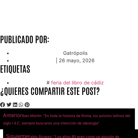
PUBLICADO POR:
Gatrópolis
|
26 mayo, 2026
ETIQUETAS
#
feria del libro de cádiz
¿QUIERES COMPARTIR ESTE POST?
Anterior
Iban Martín: “En toda la historia de Roma, los autores latinos del
siglo I d.C. siempre buscaron una intención de ideología”
Siguiente
Pablo Álvarez: “Los años 80 eran como un aluvión de