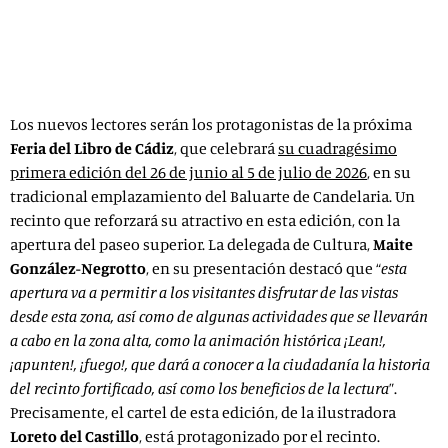
La Feria del Libro de Cádiz se celebrará del 26 de junio al 5 de
julio de 2026 en su tradicional emplazamiento, el Baluarte de
Candelaria.
Los nuevos lectores serán los protagonistas de la próxima
Feria del Libro de Cádiz
, que celebrará
su cuadragésimo
primera edición del 26 de junio al 5 de julio de 2026
, en su
tradicional emplazamiento del Baluarte de Candelaria. Un
recinto que reforzará su atractivo en esta edición, con la
apertura del paseo superior. La delegada de Cultura,
Maite
González-Negrotto
, en su presentación destacó que “
esta
apertura va a permitir a los visitantes disfrutar de las vistas
desde esta zona, así como de algunas actividades que se llevarán
a cabo en la zona alta, como la animación histórica ¡Lean!,
¡apunten!, ¡fuego!, que dará a conocer a la ciudadanía la historia
del recinto fortificado, así como los beneficios de la lectura
”.
Precisamente, el cartel de esta edición, de la ilustradora
Loreto del Castillo
, está protagonizado por el recinto.