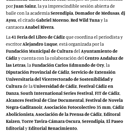
por
Juan Sainz
, la ya imprescindible sesión abierta de
baile con la academia
Serendipia
,
Domador de Medusas
,
dj
Aysu
, el citado
Gabriel Moreno
,
Red Wild Tuna
y la
cantaora
Anabel Rivera
.
La
41 Feria del Libro de Cádiz
que coordina el periodista y
escritor
Alejandro Luque
, está organizada por la
Fundación Municipal de Cultura
del
Ayuntamiento de
Cádiz
y cuenta con la colaboración del
Centro Andaluz de
las Letras
, la
Fundación Carlos Edmundo de Ory
, la
Diputación Provincial de Cádiz
,
Servicio de Extensión
Universitaria del Vicerrectorado de Sostenibilidad y
Cultura
de la
Universidad de Cádiz
,
Festival Cádiz en
Danza
,
South International Series Festival
,
FIT de Cádiz
,
Alcances Festival de Cine Documental
,
Festival de Novela
Negra-Gaditanoir
,
Asociación Fotocolectivo 35 mm
,
Cádiz
Abolicionista
,
Asociación de la Prensa de Cádiz
,
Editoral
Kaizen
,
Torre Tavira-Cámara Oscura
,
Serendipia
,
El Paseo
Editorial
y
Editorial Renacimiento
.