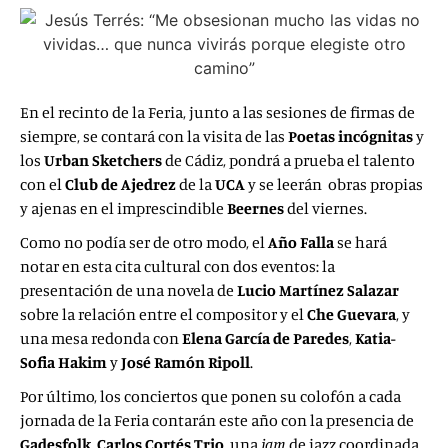
En el recinto de la Feria, junto a las sesiones de firmas de
siempre, se contará con la visita de las
Poetas incógnitas
y
los
Urban Sketchers
de Cádiz, pondrá a prueba el talento
con el
Club de Ajedrez
de la
UCA
y se leerán obras propias
y ajenas en el imprescindible
Beernes
del viernes.
Como no podía ser de otro modo, el
Año Falla
se hará
notar en esta cita cultural con dos eventos: la
presentación de una novela de
Lucio Martínez Salazar
sobre la relación entre el compositor y el
Che Guevara
, y
una mesa redonda con
Elena García de Paredes
,
Katia-
Sofia Hakim
y
José Ramón Ripoll
.
Por último, los conciertos que ponen su colofón a cada
jornada de la Feria contarán este año con la presencia de
Gadesfolk
,
Carlos Cortés Trio
, una
jam
de jazz coordinada