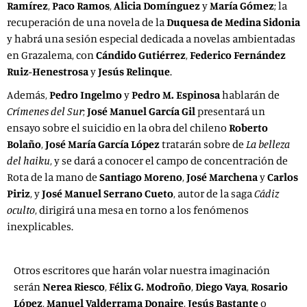
Ramírez
,
Paco Ramos
,
Alicia Domínguez
y
María Gómez
; la
recuperación de una novela de la
Duquesa de Medina Sidonia
y habrá una sesión especial dedicada a novelas ambientadas
en Grazalema, con
Cándido Gutiérrez
,
Federico Fernández
Ruiz-Henestrosa
y
Jesús Relinque
.
Además,
Pedro Ingelmo
y
Pedro M. Espinosa
hablarán de
Crímenes del Sur
;
José Manuel García Gil
presentará un
ensayo sobre el suicidio en la obra del chileno
Roberto
Bolaño
,
José María García López
tratarán sobre de
La belleza
del haiku
, y se dará a conocer el campo de concentración de
Rota de la mano de
Santiago Moreno
,
José Marchena
y
Carlos
Piriz
, y
José Manuel Serrano Cueto
, autor de la saga
Cádiz
oculto
, dirigirá una mesa en torno a los fenómenos
inexplicables.
Otros escritores que harán volar nuestra imaginación
serán
Nerea Riesco
,
Félix G. Modroño
,
Diego Vaya
,
Rosario
López
,
Manuel Valderrama Donaire
,
Jesús Bastante
o