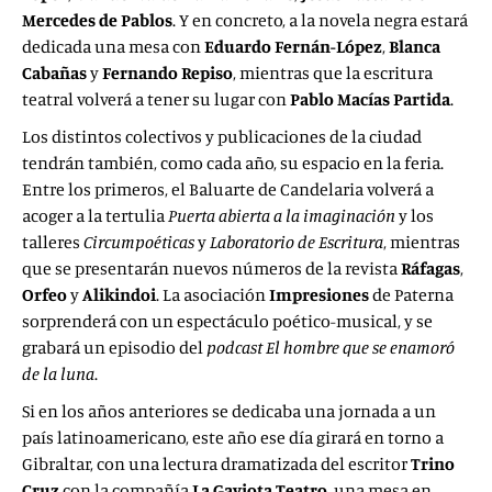
Mercedes de Pablos
. Y en concreto, a la novela negra estará
dedicada una mesa con
Eduardo Fernán-López
,
Blanca
Cabañas
y
Fernando Repiso
, mientras que la escritura
teatral volverá a tener su lugar con
Pablo Macías Partida
.
Los distintos colectivos y publicaciones de la ciudad
tendrán también, como cada año, su espacio en la feria.
Entre los primeros, el Baluarte de Candelaria volverá a
acoger a la tertulia
Puerta abierta a la imaginación
y los
talleres
Circumpoéticas
y
Laboratorio de Escritura
, mientras
que se presentarán nuevos números de la revista
Ráfagas
,
Orfeo
y
Alikindoi
. La asociación
Impresiones
de Paterna
sorprenderá con un espectáculo poético-musical, y se
grabará un episodio del
podcast
El hombre que se enamoró
de la luna
.
Si en los años anteriores se dedicaba una jornada a un
país latinoamericano, este año ese día girará en torno a
Gibraltar, con una lectura dramatizada del escritor
Trino
Cruz
con la compañía
La Gaviota Teatro
, una mesa en