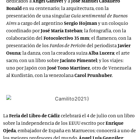
dedicados a
Ángel Ganivet
y a
José Manuel Caballero
Bonald
en su centenario; la arquitectura, con la
presentación de una singular
Guía sentimental de Buenos
Aires
a cargo del argentino
Sergio Hojman
y un coloquio
coordinado por
José María Esteban
; la fotografía, con la
colaboración del
Fotocolectivo 35 mm
; el flamenco, con la
presentación de los
Fardos de Pericón
del periodista
Javier
Osuna
; la danza, con la creadora suiza
Alba Lucera
; el arte
sacro, con un libro sobre
Jacinto Pimentel
; y los viajes:
uno por Japón con
José Tono Martínez
, otro de Venezuela
al Kurdistán, con la venezolana
Carol Prunhuber
.
La
Feria del Libro de Cádiz
celebrará el 4 de julio con un libro
sobre la independencia de los EEUU escrito por
Enrique
Ojeda
, embajador de España en Marruecos; conocerá a uno de
los mejores profesores del mundo,
Ángel Luis González
;