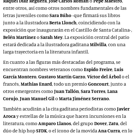
Raquel Díaz Reguera
,
José Carlos Román
o
Pepe Maestro
,
entre otros, así como otros nombres fundamentales de las
letras juveniles como
Sara Búho
-que firmará sus libros
junto a la ilustradora
Berta Llonch
, coincidiendo con la
exposición que inaugurarán en el Castillo de Santa Catalina-,
Belén Martínez
o
Sarah Mey
. La exposición central del patio
estará dedicada a la ilustradora gaditana
Milvilla
, con una
larga trayectoria en la literatura infantil.
En cuanto a las figuras más destacadas del programa, se
encuentran nombres veteranos como
Espido Freire
,
Luis
García Montero
,
Gustavo Martín Garzo
,
Víctor del Árbol
o el
francés,
Mathias Enard
, todo un premio
Goncourt
, junto a
otros emergentes como
Juan Tallón
,
Sara Torres
,
Lana
Corujo
,
Juan Manuel Gil
o
Marta Jiménez Serrano
.
También acudirán a la cita gaditana periodistas como
Javier
Aroca
y estrellas de la música que hacen incursiones en la
literatura, como
Amparo Llanos
, del grupo
Dover
,
Zatu
, del
dúo de hip hop
SFDK
, o el icono de la movida
Ana Curra
, en lo