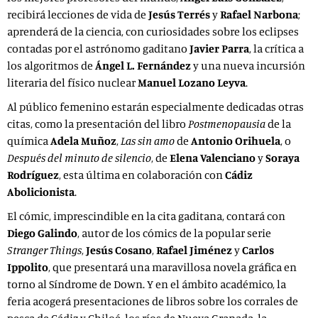
recibirá lecciones de vida de
Jesús Terrés
y
Rafael Narbona
;
aprenderá de la ciencia, con curiosidades sobre los eclipses
contadas por el astrónomo gaditano
Javier Parra
, la crítica a
los algoritmos de
Ángel L. Fernández
y una nueva incursión
literaria del físico nuclear
Manuel Lozano Leyva
.
Al público femenino estarán especialmente dedicadas otras
citas, como la presentación del libro
Postmenopausia
de la
química
Adela Muñoz
,
Las sin amo
de
Antonio Orihuela
, o
Después del minuto de silencio
, de
Elena Valenciano
y
Soraya
Rodríguez
, esta última en colaboración con
Cádiz
Abolicionista
.
El cómic, imprescindible en la cita gaditana, contará con
Diego Galindo
, autor de los cómics de la popular serie
Stranger Things
,
Jesús Cosano
,
Rafael Jiménez
y
Carlos
Ippolito
, que presentará una maravillosa novela gráfica en
torno al Síndrome de Down. Y en el ámbito académico, la
feria acogerá presentaciones de libros sobre los corrales de
pesca de Cádiz y Chiloé, los ríos de Nueva Granada, la