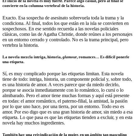
El inicio de la novela es muy fuerte. Parece algo casual, pero al final se
convierte en la columna vertebral de la historia.
Exacto. Esa sospecha de asesinato sobrevuela toda la trama y la
condiciona. Al final, todos los que están en la isla se convierten en
sospechosos. En ese sentido recuerda a las novelas policiales
clásicas, como las de Agatha Christie, donde reúnes a los personajes
en un entorno cerrado y controlado. No es la trama principal, pero
vertebra la historia.
La novela mezcla intriga, historia,
glamour
, romances… Es difícil ponerle
una etiqueta.
Sí, es muy complicado porque las etiquetas limitan. Esta novela
tiene de todo: intriga, historia, un componente policial y, sobre todo,
es una historia de amor. A veces parece que da miedo decirlo,
porque se asocia inmediatamente con lo romántico, lo cursi o lo
almibarado. Pero el amor tiene muchas formas y aquí está presente
en todas: el amor romántico, el paterno-filial, la amistad, la pasión
por lo que uno hace, por una tierra, por un entorno. Todo eso es
amor. Por eso digo que es una gran historia de amor, sin miedo a esa
etiqueta. Lo que pasa es que las etiquetas tienden a excluir, y en esta
novela hay muchos ingredientes.
También hay una reivindicación de la mujer, en un ámbito tan masculino