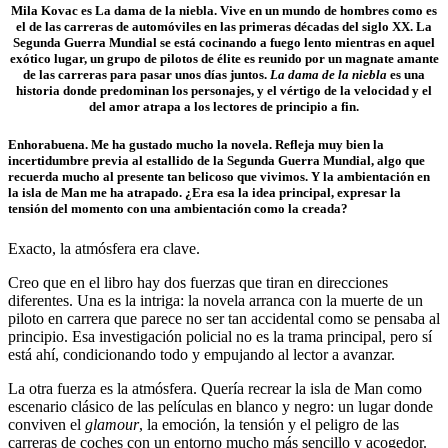
Mila Kovac es La dama de la niebla. Vive en un mundo de hombres como es
el de las carreras de automóviles en las primeras décadas del siglo XX. La
Segunda Guerra Mundial se está cocinando a fuego lento mientras en aquel
exótico lugar, un grupo de pilotos de élite es reunido por un magnate amante
de las carreras para pasar unos días juntos.
La dama de la niebla
es una
historia donde predominan los personajes, y el vértigo de la velocidad y el
del amor atrapa a los lectores de principio a fin.
Enhorabuena. Me ha gustado mucho la novela. Refleja muy bien la
incertidumbre previa al estallido de la Segunda Guerra Mundial, algo que
recuerda mucho al presente tan belicoso que vivimos. Y la ambientación en
la isla de Man me ha atrapado. ¿Era esa la idea principal, expresar la
tensión del momento con una ambientación como la creada?
Exacto, la atmósfera era clave.
Creo que en el libro hay dos fuerzas que tiran en direcciones
diferentes. Una es la intriga: la novela arranca con la muerte de un
piloto en carrera que parece no ser tan accidental como se pensaba al
principio. Esa investigación policial no es la trama principal, pero sí
está ahí, condicionando todo y empujando al lector a avanzar.
La otra fuerza es la atmósfera. Quería recrear la isla de Man como
escenario clásico de las películas en blanco y negro: un lugar donde
conviven el
glamour
, la emoción, la tensión y el peligro de las
carreras de coches con un entorno mucho más sencillo y acogedor.