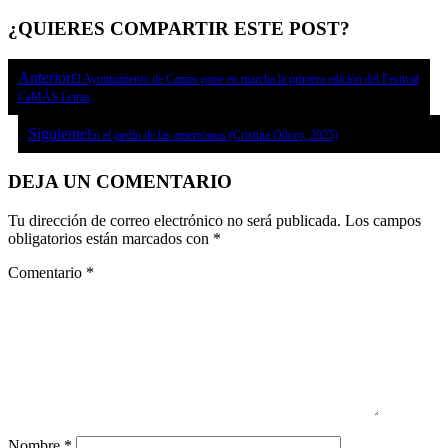
¿QUIERES COMPARTIR ESTE POST?
Anterior
El Ayuntamiento de Camas pone en marcha la primera edición del Festival
CaMÁS Letras
Siguiente
En el jardín de las americanas (Cristina Oñoro, 2025)
DEJA UN COMENTARIO
Tu dirección de correo electrónico no será publicada.
Los campos
obligatorios están marcados con
*
Comentario
*
Nombre
*