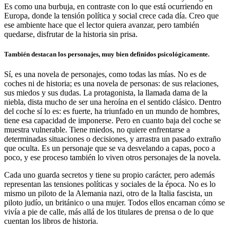
Es como una burbuja, en contraste con lo que está ocurriendo en
Europa, donde la tensión política y social crece cada día. Creo que
ese ambiente hace que el lector quiera avanzar, pero también
quedarse, disfrutar de la historia sin prisa.
También destacan los personajes, muy bien definidos psicológicamente.
Sí, es una novela de personajes, como todas las mías. No es de
coches ni de historia; es una novela de personas: de sus relaciones,
sus miedos y sus dudas. La protagonista, la llamada dama de la
niebla, dista mucho de ser una heroína en el sentido clásico. Dentro
del coche sí lo es: es fuerte, ha triunfado en un mundo de hombres,
tiene esa capacidad de imponerse. Pero en cuanto baja del coche se
muestra vulnerable. Tiene miedos, no quiere enfrentarse a
determinadas situaciones o decisiones, y arrastra un pasado extraño
que oculta. Es un personaje que se va desvelando a capas, poco a
poco, y ese proceso también lo viven otros personajes de la novela.
Cada uno guarda secretos y tiene su propio carácter, pero además
representan las tensiones políticas y sociales de la época. No es lo
mismo un piloto de la Alemania nazi, otro de la Italia fascista, un
piloto judío, un británico o una mujer. Todos ellos encarnan cómo se
vivía a pie de calle, más allá de los titulares de prensa o de lo que
cuentan los libros de historia.