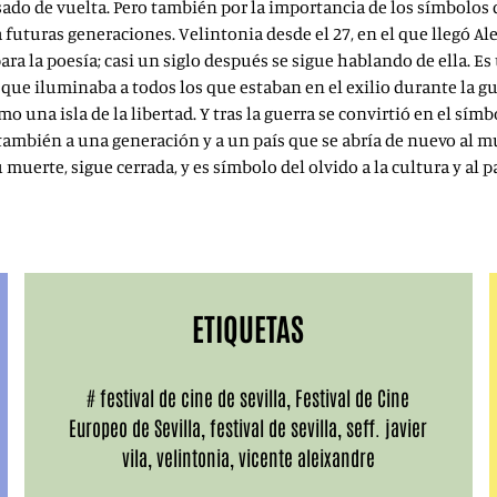
sado de vuelta. Pero también por la importancia de los símbolos q
turas generaciones. Velintonia desde el 27, en el que llegó Ale
ara la poesía; casi un siglo después se sigue hablando de ella. E
, que iluminaba a todos los que estaban en el exilio durante la gu
 una isla de la libertad. Y tras la guerra se convirtió en el sím
o también a una generación y a un país que se abría de nuevo al
muerte, sigue cerrada, y es símbolo del olvido a la cultura y al 
ETIQUETAS
#
festival de cine de sevilla
,
Festival de Cine
Europeo de Sevilla
,
festival de sevilla
,
seff. javier
vila
,
velintonia
,
vicente aleixandre