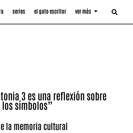
ra
series
el gato escritor
ver más
ntonia 3 es una reflexión sobre
e los símbolos”
de la memoria cultural