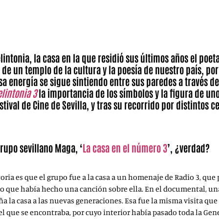
Javier Vila dirige Velintonia 3
Vicente Aleixandre, y templo de
intonia, la casa en la que residió sus últimos años el poet
s de un templo de la cultura y la poesía de nuestro país, 
sa energía se sigue sintiendo entre sus paredes a través de
lintonia 3
la importancia de los símbolos y la figura de u
stival de Cine de Sevilla, y tras su recorrido por distintos 
grupo sevillano Maga, ‘
La casa en el número 3
’, ¿verdad?
oria es que el grupo fue a la casa a un homenaje de Radio 3, que 
upo que había hecho una canción sobre ella. En el documental, una
a la casa a las nuevas generaciones. Esa fue la misma visita que
que se encontraba, por cuyo interior había pasado toda la Genera