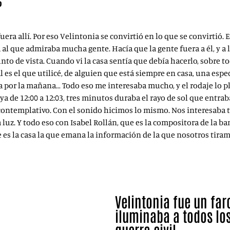
?
uera allí. Por eso Velintonia se convirtió en lo que se convirti
al que admiraba mucha gente. Hacía que la gente fuera a él, y a l
to de vista. Cuando vi la casa sentía que debía hacerlo, sobre to
l es el que utilicé, de alguien que está siempre en casa, una espe
a por la mañana… Todo eso me interesaba mucho, y el rodaje lo p
e 12:00 a 12:03, tres minutos duraba el rayo de sol que entraba p
ontemplativo. Con el sonido hicimos lo mismo. Nos interesaba trae
la luz. Y todo eso con Isabel Rollán, que es la compositora de la 
es la casa la que emana la información de la que nosotros tiramo
Velintonia fue un faro
iluminaba a todos los