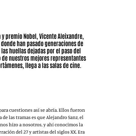
, película documental sobre la residencia del poeta
 la poesía.
a y premio Nobel, Vicente Aleixandre,
por donde han pasado generaciones de
 las huellas dejadas por el paso del
no de nuestros mejores representantes
certámenes, llega a las salas de cine.
para cuestiones así se abría. Ellos fueron
 de las tramas es que Alejandro Sanz, el
 nos hizo a nosotros, y ahí conocimos la
ción del 27 y artistas del siglos XX. Era