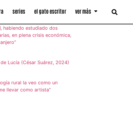
ra
series
el gato escritor
ver más