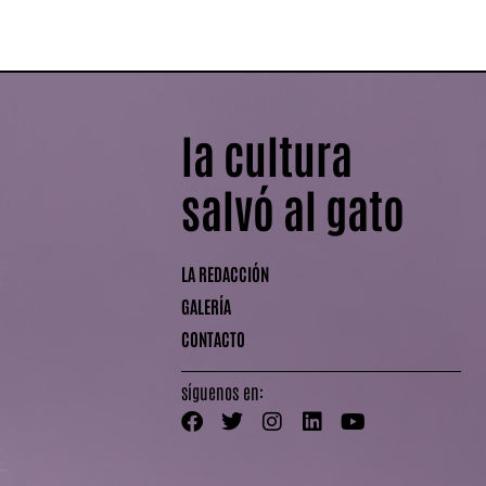
la cultura
salvó al gato
LA REDACCIÓN
GALERÍA
CONTACTO
síguenos en: