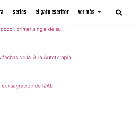
ra
series
el gato escritor
ver más