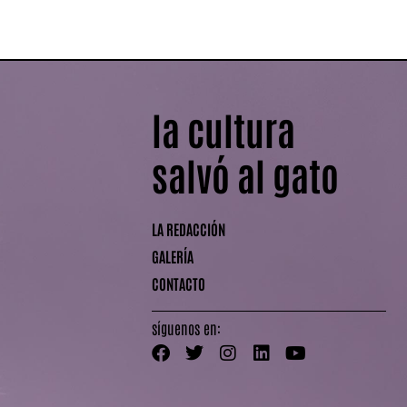
la cultura
salvó al gato
LA REDACCIÓN
GALERÍA
CONTACTO
síguenos en: