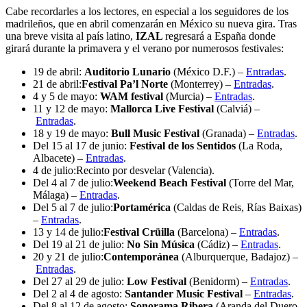
Cabe recordarles a los lectores, en especial a los seguidores de los
madrileños, que en abril comenzarán en México su nueva gira. Tras
una breve visita al país latino,
IZAL
regresará a España donde
girará durante la primavera y el verano por numerosos festivales:
19 de abril:
Auditorio Lunario
(México D.F.) –
Entradas
.
21 de abril:
Festival Pa’l Norte
(Monterrey) –
Entradas
.
4 y 5 de mayo:
WAM festival
(Murcia) –
Entradas
.
11 y 12 de mayo:
Mallorca Live Festival
(Calviá) –
Entradas
.
18 y 19 de mayo:
Bull Music Festival
(Granada) –
Entradas
.
Del 15 al 17 de junio:
Festival de los Sentidos
(La Roda,
Albacete) –
Entradas
.
4 de julio:Recinto por desvelar (Valencia).
Del 4 al 7 de julio:
Weekend Beach Festival
(Torre del Mar,
Málaga) –
Entradas
.
Del 5 al 7 de julio:
Portamérica
(Caldas de Reis, Rías Baixas)
–
Entradas
.
13 y 14 de julio:
Festival Crüilla
(Barcelona) –
Entradas
.
Del 19 al 21 de julio:
No Sin Música
(Cádiz) –
Entradas
.
20 y 21 de julio:
Contemporánea
(Alburquerque, Badajoz) –
Entradas
.
Del 27 al 29 de julio:
Low Festival
(Benidorm) –
Entradas
.
Del 2 al 4 de agosto:
Santander Music Festival
–
Entradas
.
Del 8 al 12 de agosto:
Sonorama Ribera
(Aranda del Duero,