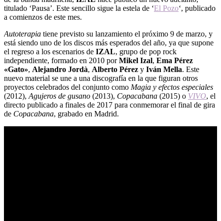
titulado ‘Pausa’. Este sencillo sigue la estela de ‘
El Pozo
‘, publicado
a comienzos de este mes.
Autoterapia
tiene previsto su lanzamiento el próximo 9 de marzo, y
está siendo uno de los discos más esperados del año, ya que supone
el regreso a los escenarios de
IZAL
, grupo de pop rock
independiente, formado en 2010 por
Mikel Izal
,
Ema Pérez
«Gato»
,
Alejandro Jordà
,
Alberto Pérez
y
Iván Mella
. Este
nuevo material se une a una discografía en la que figuran otros
proyectos celebrados del conjunto como
Magia y
efectos especiales
(2012),
Agujeros de gusano
(2013),
Copacabana
(2015) o
VIVO
, el
directo publicado a finales de 2017 para conmemorar el final de gira
de
Copacabana
, grabado en Madrid.