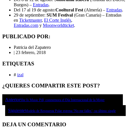
Burgos) –
Entradas
.
Del 17 al 19 de agosto:
Cooltural Fest
(Almería) –
Entradas
.
29 de septiembre:
SUM Festival
(Gran Canaria) – Entradas
en
Ticketmaster
,
El Corte Inglés
,
Entradas.com
y
Moonworldticket
.
PUBLICADO POR:
Patricia del Zapatero
|
23 febrero, 2018
ETIQUETAS
#
izal
¿QUIERES COMPARTIR ESTE POST?
Anterior
She Is Music Pill, conmemora el Día Internacional de la Mujer
Siguiente
Modelo de Respuesta Polar estrena ‘No me falles’, su último single
DEJA UN COMENTARIO