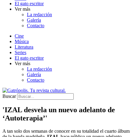
El gato escritor
Ver más
La redacción
Galería
Contacto
Cine
Música
Literatura
Series
El gato escritor
Ver más
La redacción
Galería
Contacto
Buscar
'IZAL desvela un nuevo adelanto de
‘Autoterapia’'
A tan solo dos semanas de conocer en su totalidad el cuarto álbum
de la banda madrileña,
IZAL
hace público un nuevo adelanto,