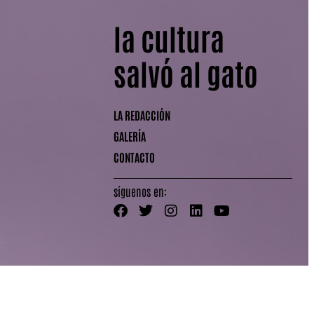
la cultura
salvó al gato
LA REDACCIÓN
GALERÍA
CONTACTO
síguenos en: