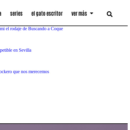
a
series
el gato escritor
ver más