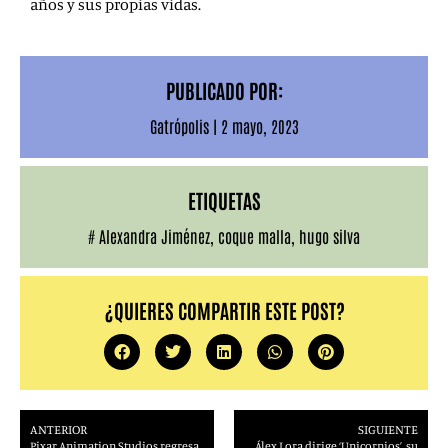
años y sus propias vidas.
PUBLICADO POR:
Gatrópolis
|
2 mayo, 2023
ETIQUETAS
#
Alexandra Jiménez
,
coque malla
,
hugo silva
¿QUIERES COMPARTIR ESTE POST?
ANTERIOR
SIGUIENTE
Pixar Animation Studios regresa
Álex Lora dirige ‘Unicornios’, su