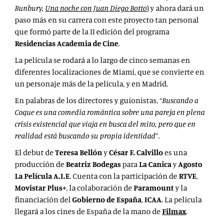
Bunbury,
Una noche con Juan Diego Botto
) y ahora dará un
paso más en su carrera con este proyecto tan personal
que formó parte de la II edición del programa
Residencias Academia de Cine
.
La película se rodará a lo largo de cinco semanas en
diferentes localizaciones de Miami, que se convierte en
un personaje más de la película, y en Madrid.
En palabras de los directores y guionistas, “
Buscando a
Coque es una comedia romántica sobre una pareja en plena
crisis existencial que viaja en busca del mito, pero que en
realidad está buscando su propia identidad
”.
El debut de
Teresa Bellón
y
César F. Calvillo
es una
producción de
Beatriz Bodegas
para
La Canica
y
Agosto
La Película A.I.E
. Cuenta con la participación de
RTVE
,
Movistar Plus+
, la colaboración de
Paramount
y la
financiación del
Gobierno de España
,
ICAA
. La película
llegará a los cines de España de la mano de
Filmax
.