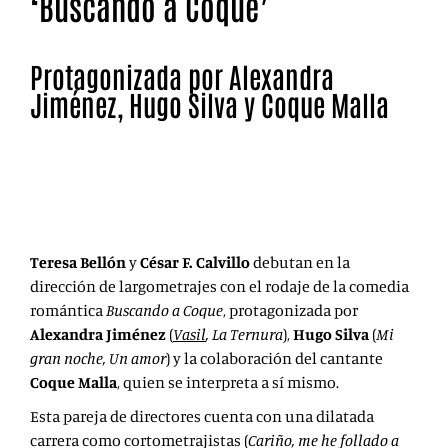
‘Buscando a Coque’
Protagonizada por Alexandra
Jiménez, Hugo Silva y Coque Malla
Teresa Bellón y César F. Calvillo ruedan su ópera prima,
Buscando a Coque. Una comedia romántica que
también pasará por Madrid.
Teresa Bellón
y
César F. Calvillo
debutan en la
dirección de largometrajes con el rodaje de la comedia
romántica
Buscando a Coque
, protagonizada por
Alexandra Jiménez
(
Vasil
, La Ternura
),
Hugo Silva
(
Mi
gran noche, Un amor
) y la colaboración del cantante
Coque Malla
, quien se interpreta a sí mismo.
Esta pareja de directores cuenta con una dilatada
carrera como cortometrajistas (
Cariño, me he follado a