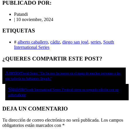
PUBLICADO POR:
Patandi
|
10 noviembre, 2024
ETIQUETAS
#
alberto caballero
,
cádiz
,
diego san josé
,
series
,
South
International Series
¿QUIERES COMPARTIR ESTE POST?
Anterior
David Sainz: “En fin nos ha puesto en el mapa de muchas personas a las
que todavía no habíamos llegado”
Siguiente
South International Series Festival cierra su segunda edición con un
sobresaliente
DEJA UN COMENTARIO
Tu dirección de correo electrónico no será publicada.
Los campos
obligatorios están marcados con
*