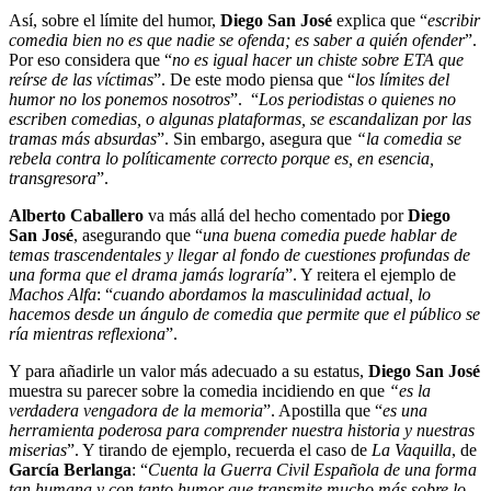
Así, sobre el límite del humor,
Diego San José
explica que “
escribir
comedia bien no es que nadie se ofenda; es saber a quién ofender
”.
Por eso considera que “
no es igual hacer un chiste sobre ETA que
reírse de las víctimas
”. De este modo piensa que “
los límites del
humor no los ponemos nosotros
”. “
Los periodistas o quienes no
escriben comedias, o algunas plataformas, se escandalizan por las
tramas más absurdas
”. Sin embargo, asegura que
“la comedia se
rebela contra lo políticamente correcto porque es, en esencia,
transgresora
”.
Alberto Caballero
va más allá del hecho comentado por
Diego
San José
, asegurando que “
una buena comedia puede hablar de
temas trascendentales y llegar al fondo de cuestiones profundas de
una forma que el drama jamás lograría
”. Y reitera el ejemplo de
Machos Alfa
: “
cuando abordamos la masculinidad actual, lo
hacemos desde un ángulo de comedia que permite que el público se
ría mientras reflexiona
”.
Y para añadirle un valor más adecuado a su estatus,
Diego San José
muestra su parecer sobre la comedia incidiendo en que
“es la
verdadera vengadora de la memoria
”. Apostilla que “
es una
herramienta poderosa para comprender nuestra historia y nuestras
miserias
”. Y tirando de ejemplo, recuerda el caso de
La Vaquilla
, de
García Berlanga
: “
Cuenta la Guerra Civil Española de una forma
tan humana y con tanto humor que transmite mucho más sobre lo