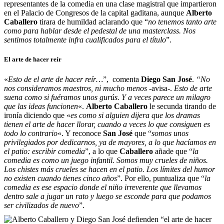
representantes de la comedia en una clase magistral que impartieron
en el Palacio de Congresos de la capital gaditana, aunque
Alberto
Caballero
tirara de humildad aclarando que “
no tenemos tanto arte
como para hablar desde el pedestal de una masterclass. Nos
sentimos totalmente infra cualificados para el título
”.
El arte de hacer reír
«
Esto de el arte de hacer reír…
”, comenta
Diego San José
.
“No
nos consideramos maestros, ni mucho menos
-avisa-.
Esto de arte
suena como si fuéramos unos gurús. Y a veces parece un milagro
que las ideas funcionen
«.
Alberto Caballero
le secunda tirando de
ironía diciendo que «
es como si alguien dijera que los dramas
tienen el arte de hacer llorar, cuando a veces lo que consiguen es
todo lo contrario
«. Y reconoce
San José
que “
somos unos
privilegiados por dedicarnos, ya de mayores, a lo que hacíamos en
el patio: escribir comedia
”, a lo que
Caballero
añade que “
la
comedia es como un juego infantil. Somos muy crueles de niños.
Los chistes más crueles se hacen en el patio. Los límites del humor
no existen cuando tienes cinco años
”. Por ello, puntualiza que “
la
comedia es ese espacio donde el niño irreverente que llevamos
dentro sale a jugar un rato y luego se esconde para que podamos
ser civilizados de nuevo
”.