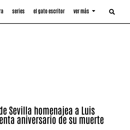
ra
series
el gato escritor
ver más
 de Sevilla homenajea a Luis
enta aniversario de su muerte