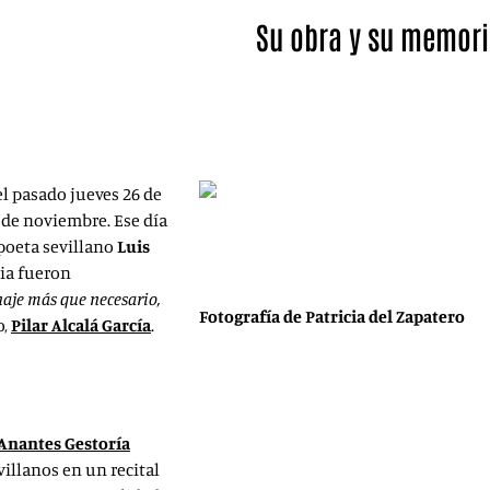
Su obra y su memori
Pilar Alcalá García, Anabel Car
presentado el homenaje a Lui
el pasado jueves 26 de
 de noviembre. Ese día
 poeta sevillano
Luis
ria fueron
je más que necesario,
Fotografía de Patricia del Zapatero
o,
Pilar Alcalá García
.
Anantes Gestoría
illanos en un recital