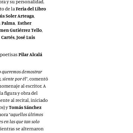
bra y su personalidad.
to de la
Feria del Libro
ús Soler Arteaga
,
 Palma
,
Esther
men Gutiérrez Tello
,
 Cartés
,
José Luis
 poetisas
Pilar Alcalá
llo queremos demostrar
 siente por él
”, comentó
homenaje al escritor. A
a figura y obra del
nte al recital, iniciado
os
) y
Tomás Sánchez
ora “
aquellos últimos
s en las que tan solo
mientras se alternaron