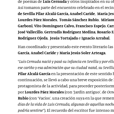
de poemas de
Luis Cernuda
y otros inspirados en su o
Así tomaron parte del encuentro celebrado en el recin
de Sevilla Pilar Alcalá García, Anabel Caride
,
María Jes
Lourdes Páez Morales
,
Tomás Sánchez Rubio
,
Miriam
Garboni
,
Vito Domínguez Calvo, Francisco Espejo
,
Car
José Vallecillo
,
Gertrudis Rodríguez Medina
,
Rosario F.
Rodríguez Ojeda
,
Jesús Tortajada
e
Ignacio Arrabal
.
Han coordinado y presentado este evento literario las
García
,
Anabel Caride
y
María Jesús Soler Arteaga
.
“
Luis Cernuda nació y pasó su infancia en Sevilla y por e
ese cariño y esa admiración que su ciudad natal, su Sevilla,
Pilar Alcalá García
en la presentación de este sentido 
continuación, se llevó a cabo una breve exposición de l
protagonista de la actividad, para proceder posteriorme
por
Lourdes Páez Morales
(con ‘Jardín antiguo’, de
Ocn
Rubio
(con ‘Vacíos’, una creación suya en la que remem
días de la vida de Luis Cernuda, algunas de aquellas noche
podría sentirse
”). El recuerdo del escritor fue intenso 