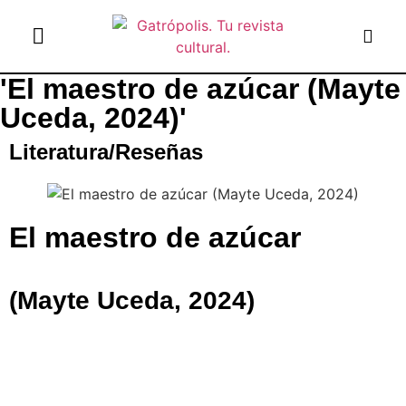
'El maestro de azúcar (Mayte
el gato escritor
ver más
Uceda, 2024)'
Literatura
/
Reseñas
El maestro de azúcar
(Mayte Uceda, 2024)
Con El maestro de azúcar, Mayte Uceda nos regala una
historia de carácter colonial que se desarrolla entre
Colombres y Cuba.