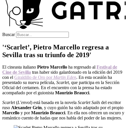
Buscar
'‘Scarlet’, Pietro Marcello regresa a
Sevilla tras su triunfo de 2019'
El cineasta italiano
Pietro Marcello
ha regresado al
Festival de
Cine de Sevilla
tras haber sido galardonado en la edición del 2019
con el
Giraldillo de Oro por
Martin Eden
. En esta ocasión ha
presentado su nueva película,
Scarlet
, que participa en la Sección
Oficial del certamen. En el encuentro con la prensa ha estado
acompañado por el guionista
Maurizio Braucci
.
Scarlet
(
L’envol
) está basada en la novela
Scarlet Sails
del escritor
ruso
Alexander Grin
, y cuyo guión ha sido adaptado por el propio
Marcello
y por
Maurizio Braucci
. En ella nos ofrecen un oscuro y
romántico cuento de hadas que nos habla del poder de las mujeres.