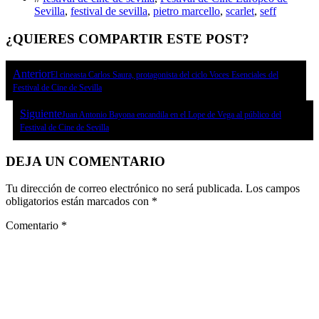
Sevilla
,
festival de sevilla
,
pietro marcello
,
scarlet
,
seff
¿QUIERES COMPARTIR ESTE POST?
Anterior
El cineasta Carlos Saura, protagonista del ciclo Voces Esenciales del
Festival de Cine de Sevilla
Siguiente
Juan Antonio Bayona encandila en el Lope de Vega al público del
Festival de Cine de Sevilla
DEJA UN COMENTARIO
Tu dirección de correo electrónico no será publicada.
Los campos
obligatorios están marcados con
*
Comentario
*