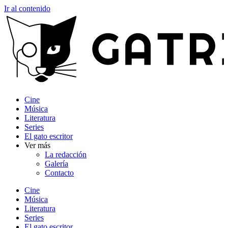
Ir al contenido
Cine
Música
Literatura
Series
El gato escritor
Ver más
La redacción
Galería
Contacto
Cine
Música
Literatura
Series
El gato escritor