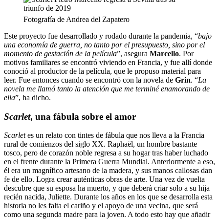
Fotografía de Andrea del Zapatero
Este proyecto fue desarrollado y rodado durante la pandemia, “
bajo
una economía de guerra, no tanto por el presupuesto, sino por el
momento de gestación de la película
”, asegura
Marcello
. Por
motivos familiares se encontró viviendo en Francia, y fue allí donde
conoció al productor de la película, que le propuso material para
leer. Fue entonces cuando se encontró con la novela de
Grin
. “
La
novela me llamó tanto la atención que me terminé enamorando de
ella
”, ha dicho.
Scarlet
, una fábula sobre el amor
Scarlet
es un relato con tintes de fábula que nos lleva a la Francia
rural de comienzos del siglo XX. Raphaël, un hombre bastante
tosco, pero de corazón noble regresa a su hogar tras haber luchado
en el frente durante la Primera Guerra Mundial. Anteriormente a eso,
él era un magnífico artesano de la madera, y sus manos callosas dan
fe de ello. Logra crear auténticas obras de arte. Una vez de vuelta
descubre que su esposa ha muerto, y que deberá criar solo a su hija
recién nacida, Juliette. Durante los años en los que se desarrolla esta
historia no les falta el cariño y el apoyo de una vecina, que será
como una segunda madre para la joven. A todo esto hay que añadir