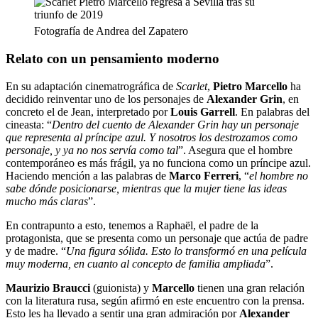
Fotografía de Andrea del Zapatero
Relato con un pensamiento moderno
En su adaptación cinematrográfica de
Scarlet
,
Pietro Marcello
ha
decidido reinventar uno de los personajes de
Alexander Grin
, en
concreto el de Jean, interpretado por
Louis Garrell
. En palabras del
cineasta: “
Dentro del cuento de Alexander Grin hay un personaje
que representa al príncipe azul. Y nosotros los destrozamos como
personaje, y ya no nos servía como tal
”. Asegura que el hombre
contemporáneo es más frágil, ya no funciona como un príncipe azul.
Haciendo mención a las palabras de
Marco Ferreri
, “
el hombre no
sabe dónde posicionarse, mientras que la mujer tiene las ideas
mucho más claras
”.
En contrapunto a esto, tenemos a Raphaël, el padre de la
protagonista, que se presenta como un personaje que actúa de padre
y de madre. “
Una figura sólida. Esto lo transformó en una película
muy moderna, en cuanto al concepto de familia ampliada
”.
Maurizio Braucci
(guionista) y
Marcello
tienen una gran relación
con la literatura rusa, según afirmó en este encuentro con la prensa.
Esto les ha llevado a sentir una gran admiración por
Alexander