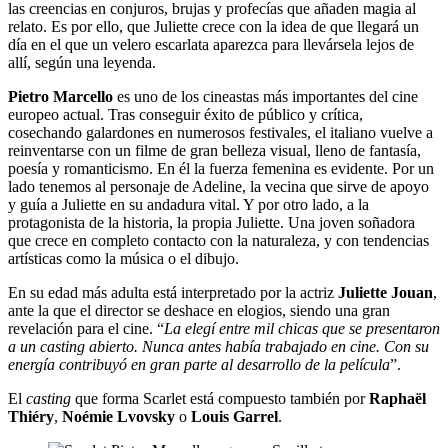
las creencias en conjuros, brujas y profecías que añaden magia al
relato. Es por ello, que Juliette crece con la idea de que llegará un
día en el que un velero escarlata aparezca para llevársela lejos de
allí, según una leyenda.
Pietro Marcello
es uno de los cineastas más importantes del cine
europeo actual. Tras conseguir éxito de público y crítica,
cosechando galardones en numerosos festivales, el italiano vuelve a
reinventarse con un filme de gran belleza visual, lleno de fantasía,
poesía y romanticismo. En él la fuerza femenina es evidente. Por un
lado tenemos al personaje de Adeline, la vecina que sirve de apoyo
y guía a Juliette en su andadura vital. Y por otro lado, a la
protagonista de la historia, la propia Juliette. Una joven soñadora
que crece en completo contacto con la naturaleza, y con tendencias
artísticas como la música o el dibujo.
En su edad más adulta está interpretado por la actriz
Juliette Jouan
,
ante la que el director se deshace en elogios, siendo una gran
revelación para el cine. “
La elegí entre mil chicas que se presentaron
a un casting abierto. Nunca antes había trabajado en cine. Con su
energía contribuyó en gran parte al desarrollo de la película
”.
El
casting
que forma Scarlet está compuesto también por
Raphaël
Thiéry
,
Noémie Lvovsky
o
Louis Garrel
.