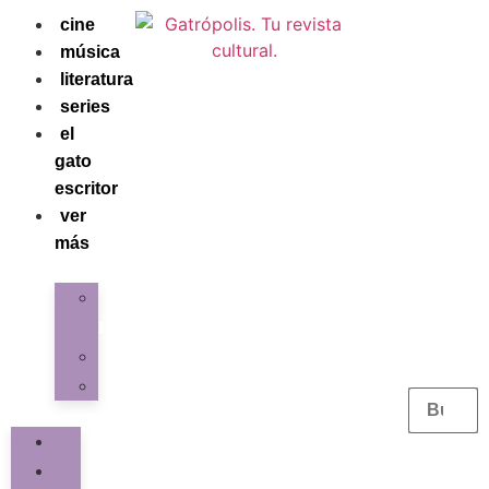
cine
música
literatura
series
el
gato
escritor
ver
más
La
redacción
Galería
Contacto
cine
música