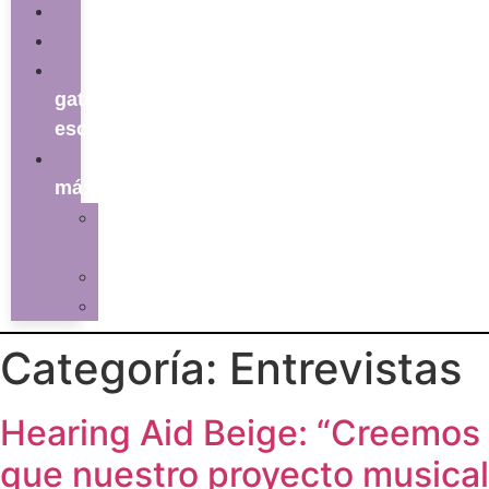
literatura
series
el
gato
escritor
ver
más
La
redacción
Galería
Contacto
Categoría:
Entrevistas
Hearing Aid Beige: “Creemos
que nuestro proyecto musical