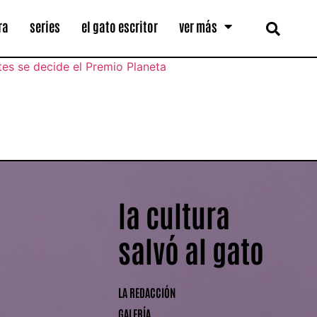
ra
series
el gato escritor
ver más
la cultura
salvó al gato
LA REDACCIÓN
GALERÍA