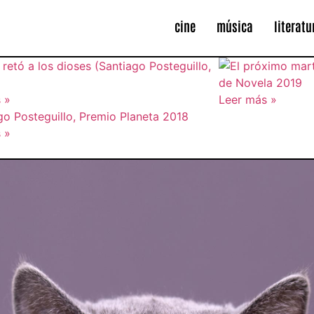
cine
música
literatu
 »
Leer más »
 »