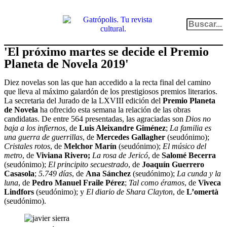
el gato escritor
ver más
'El próximo martes se decide el Premio
Planeta de Novela 2019'
Diez novelas son las que han accedido a la recta final del camino
que lleva al máximo galardón de los prestigiosos premios literarios.
La secretaria del Jurado de la
LXVIII edición del
Premio Planeta
de Novela
ha ofrecido esta semana la relación de las obras
candidatas. De entre 564 presentadas, las agraciadas son
Dios no
baja a los infiernos
, de
Luis Aleixandre Giménez
;
La familia es
una guerra de guerrillas
, de
Mercedes Gallagher
(seudónimo);
Cristales rotos
, de
Melchor Marín
(seudónimo);
El músico del
metro
, de
Viviana
Rivero;
La rosa de Jericó
, de
Salomé Becerra
(seudónimo);
El principito secuestrado
, de
Joaquín
Guerrero
Casasola
;
5.749 días
, de
Ana
Sánchez
(seudónimo);
La cunda y la
luna
, de
Pedro Manuel Fraile Pérez
;
Tal como éramos
, de
Viveca
Lindfors
(seudónimo); y
El diario de Shara
Clayton
, de
L’omertà
(seudónimo).