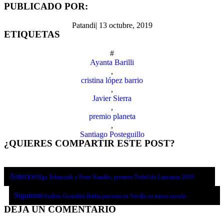
PUBLICADO POR:
Patandi
|
13 octubre, 2019
ETIQUETAS
#
Ayanta Barilli
,
cristina lópez barrio
,
Javier Sierra
,
premio planeta
,
Santiago Posteguillo
¿QUIERES COMPARTIR ESTE POST?
Anterior
Olga Tokarczuk y Peter Handke, premios Nobel de Literatura 2019
Siguiente
Andrés González-Barba presenta en Sevilla su nueva novela
DEJA UN COMENTARIO