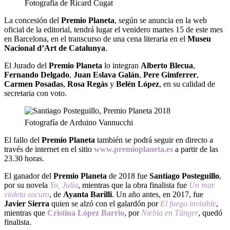
Fotografía de Ricard Cugat
La concesión del
Premio
Planeta
, según se anuncia en la web
oficial de la editorial, tendrá lugar el venidero martes 15 de este mes
en Barcelona, en el transcurso de una cena literaria en el
Museu
Nacional d’Art de Catalunya
.
El Jurado del
Premio
Planeta
lo integran
Alberto
Blecua
,
Fernando Delgado
,
Juan Eslava Galán
,
Pere Gimferrer
,
Carmen Posadas
,
Rosa Regàs
y
Belén López
, en su calidad de
secretaria con voto.
Fotografía de Arduino Vannucchi
El fallo del
Premio Planeta
también se podrá seguir en directo a
través de internet en el sitio
www.premioplaneta.es
a partir de las
23.30 horas.
El ganador del
Premio Planeta
de 2018 fue
Santiago Posteguillo
,
por su novela
Yo, Julia
, mientras que la obra finalista fue
Un mar
violeta
oscuro
, de
Ayanta Barilli
. Un año antes, en 2017, fue
Javier Sierra
quien se alzó con el galardón por
El fuego invisible
,
mientras que
Cristina López Barrio
, por
Niebla en Tánger
, quedó
finalista.