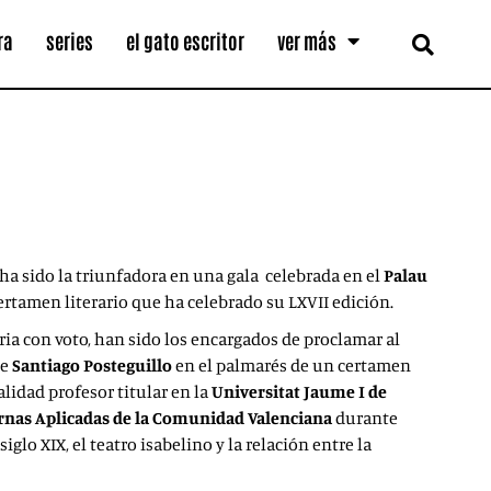
ra
series
el gato escritor
ver más
 ha sido la triunfadora en una gala celebrada en el
Palau
ertamen literario que ha celebrado su LXVII edición.
aria con voto, han sido los encargados de proclamar al
de
Santiago Posteguillo
en el palmarés de un certamen
ualidad profesor titular en la
Universitat Jaume I de
ernas Aplicadas de la Comunidad Valenciana
durante
iglo XIX, el teatro isabelino y la relación entre la