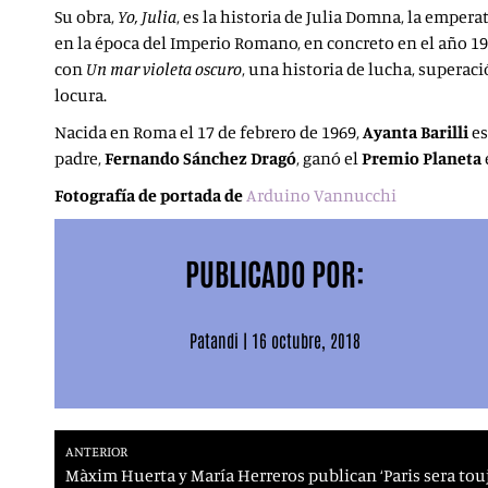
Su obra,
Yo, Julia
, es la historia de Julia Domna, la empera
en la época del Imperio Romano, en concreto en el año 19
con
Un mar violeta oscuro
, una historia de lucha, superac
locura.
Nacida en Roma el 17 de febrero de 1969,
Ayanta Barilli
es
padre,
Fernando Sánchez Dragó
, ganó el
Premio Planeta
Fotografía de portada de
Arduino Vannucchi
PUBLICADO POR:
Patandi
|
16 octubre, 2018
ANTERIOR
Màxim Huerta y María Herreros publican ‘Paris sera touj