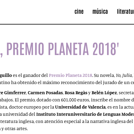
cine
música
literatu
, PREMIO PLANETA 2018'
guillo
es el ganador del
Premio Planeta 2018
. Su novela,
Yo, Julia
,
vantino ha obtenido el máximo reconocimiento del jurado de un c
e Gimferrer
,
Carmen Posadas
,
Rosa Regàs
y
Belén López
, secret
bajos. El premio, dotado con 601.000 euros, inscribe el nombre 
ista, doctor europeo por la
Universidad de Valencia
, es en la act
ha universidad del
Instituto Interuniversitario de Lenguas Mod
eratura inglesa, con atención especial a la narrativa inglesa del s
y otras artes.