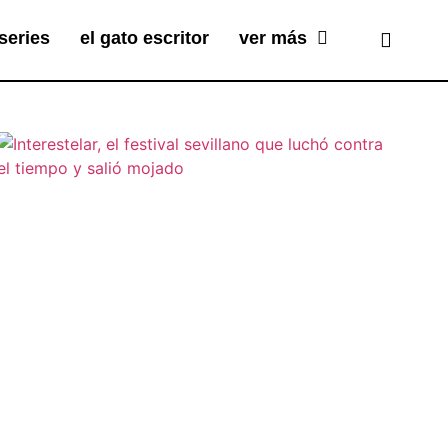
series
el gato escritor
ver más