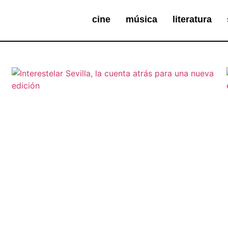
cine
música
literatura