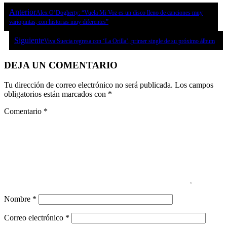
Anterior
Alex O’Dogherty: “Vuela Mi Voz es un disco lleno de canciones muy
variopintas, con historias muy diferentes”
Siguiente
Viva Suecia regresa con ‘La Orilla’, primer single de su próximo álbum
DEJA UN COMENTARIO
Tu dirección de correo electrónico no será publicada.
Los campos
obligatorios están marcados con
*
Comentario
*
Nombre
*
Correo electrónico
*