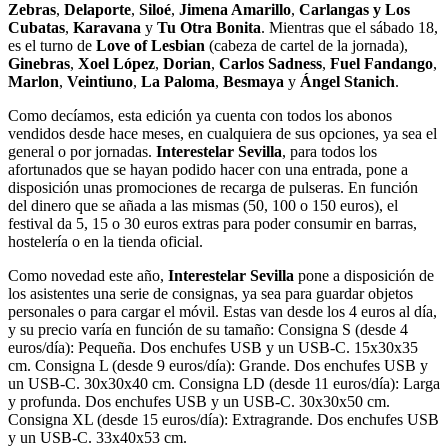
Zebras
,
Delaporte
,
Siloé
,
Jimena Amarillo
,
Carlangas y Los
Cubatas
,
Karavana
y
Tu Otra Bonita
. Mientras que el sábado 18,
es el turno de
Love of Lesbian
(cabeza de cartel de la jornada),
Ginebras
,
Xoel López
,
Dorian
,
Carlos Sadness
,
Fuel Fandango
,
Marlon
,
Veintiuno
,
La Paloma
,
Besmaya
y
Ángel Stanich
.
Como decíamos, esta edición ya cuenta con todos los abonos
vendidos desde hace meses, en cualquiera de sus opciones, ya sea el
general o por jornadas.
Interestelar Sevilla
, para todos los
afortunados que se hayan podido hacer con una entrada, pone a
disposición unas promociones de recarga de pulseras. En función
del dinero que se añada a las mismas (50, 100 o 150 euros), el
festival da 5, 15 o 30 euros extras para poder consumir en barras,
hostelería o en la tienda oficial.
Como novedad este año,
Interestelar Sevilla
pone a disposición de
los asistentes una serie de consignas, ya sea para guardar objetos
personales o para cargar el móvil. Estas van desde los 4 euros al día,
y su precio varía en función de su tamaño: Consigna S (desde 4
euros/día): Pequeña. Dos enchufes USB y un USB-C. 15x30x35
cm. Consigna L (desde 9 euros/día): Grande. Dos enchufes USB y
un USB-C. 30x30x40 cm. Consigna LD (desde 11 euros/día): Larga
y profunda. Dos enchufes USB y un USB-C. 30x30x50 cm.
Consigna XL (desde 15 euros/día): Extragrande. Dos enchufes USB
y un USB-C. 33x40x53 cm.